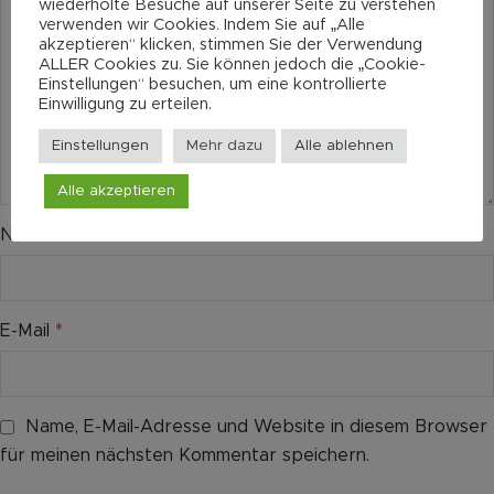
wiederholte Besuche auf unserer Seite zu verstehen
verwenden wir Cookies. Indem Sie auf „Alle
akzeptieren“ klicken, stimmen Sie der Verwendung
ALLER Cookies zu. Sie können jedoch die „Cookie-
Einstellungen“ besuchen, um eine kontrollierte
Einwilligung zu erteilen.
Einstellungen
Mehr dazu
Alle ablehnen
Alle akzeptieren
Name
*
E-Mail
*
Name, E-Mail-Adresse und Website in diesem Browser
für meinen nächsten Kommentar speichern.