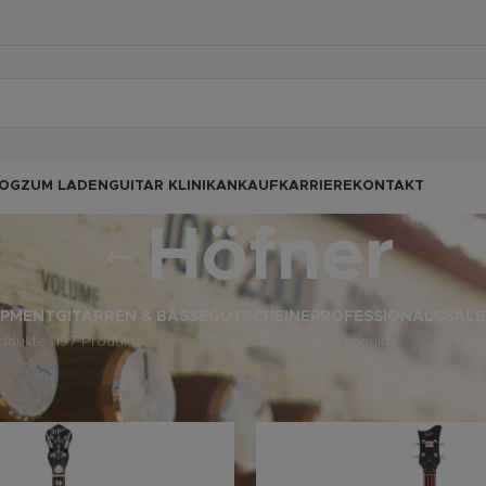
OG
ZUM LADEN
GUITAR KLINIK
ANKAUF
KARRIERE
KONTAKT
Höfner
IPMENT
GITARREN & BÄSSE
GUTSCHEINE
PROFESSIONALS
SALE
odukte
197 Produkte
5 Produkte
132 Produkte
3 Pro
odukte verschlagwortet mit „Höfner“
Anz