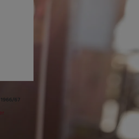
 1966/67
er