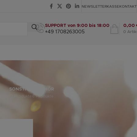
NEWSLETTER
KASSE
KONTAKT
SUPPORT von 9:00 bis 18:00
0,00
+49 1708263005
0
Artik
SONSTIGE
ZUBEHÖR
dukte
12 Produkte
6 Produkte
eige
9
12
18
24