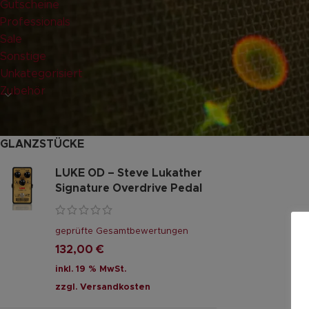
Gutscheine
Professionals
Sale
Sonstige
Unkategorisiert
Zubehör
GLANZSTÜCKE
LUKE OD – Steve Lukather
Signature Overdrive Pedal
geprüfte Gesamtbewertungen
132,00
€
inkl. 19 % MwSt.
zzgl.
Versandkosten