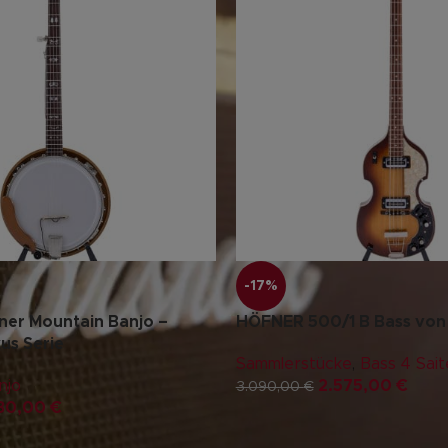
-17%
ner Mountain Banjo –
HÖFNER 500/1 B Bass von
us Serie
Sammlerstücke
,
Bass 4 Sait
njo
2.575,00
€
3.090,00
€
030,00
€