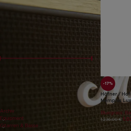
FILTERN NACH
Gebraucht
(2)
PREISFILTER
Preis:
1.030 €
—
2.580 €
FILTER
-17%
Höfner / Hof
PRODUKT-KATEGORIEN
Memphis Lux
Archiv
Bluegrass
,
Ba
Equipment
1.
1.236,00
€
Gitarren & Bässe