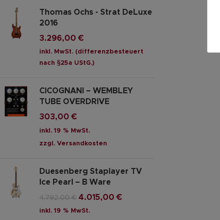
Thomas Ochs - Strat DeLuxe
2016
3.296,00
€
inkl. MwSt. (differenzbesteuert
nach §25a UStG.)
CICOGNANI – WEMBLEY
TUBE OVERDRIVE
303,00
€
inkl. 19 % MwSt.
zzgl.
Versandkosten
Duesenberg Staplayer TV
Ice Pearl – B Ware
4.015,00
€
4.792,00
€
inkl. 19 % MwSt.