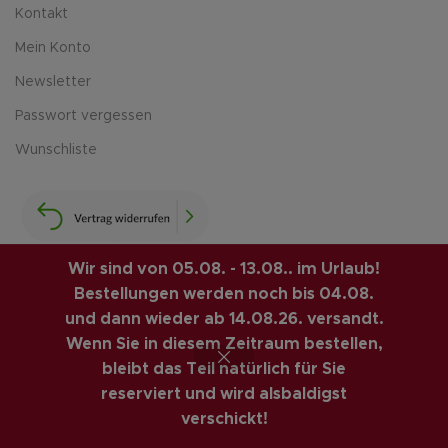
Kontakt
Mein Konto
Newsletter
Passwort vergessen
Wunschliste
Wir sind von 05.08. - 13.08.. im Urlaub!
Bestellungen werden noch bis 04.08.
LUIS-GUITAR-GARAGE.COM
© 2026 | CREATED BY
und dann wieder ab 14.08.26. versandt.
COMPUTERMOBIL
. PREMIUM E-COMMERCE SOLUTIONS.
Wenn Sie in diesem Zeitraum bestellen,
bleibt das Teil natürlich für Sie
VINTAGE GITARREN ONLINE SHOP
reserviert und wird alsbaldigst
Vertrag widerrufen
HÖFNER
Alternative:
verschickt!
IN 
500/1 B
3.090,00
€
1
Bass