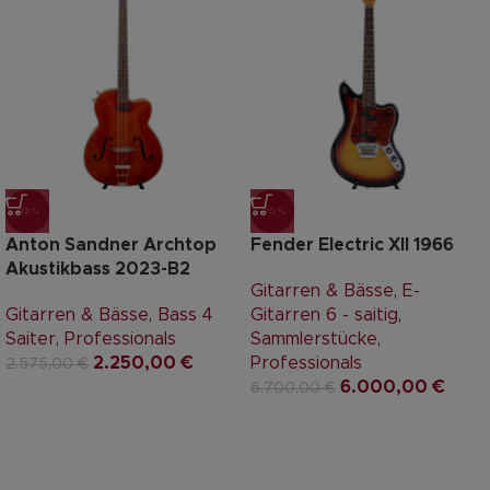
-13%
-10%
Anton Sandner Archtop
Fender Electric XII 1966
Akustikbass 2023-B2
Gitarren & Bässe
,
E-
Gitarren & Bässe
,
Bass 4
Gitarren 6 - saitig
,
Saiter
,
Professionals
Sammlerstücke
,
2.250,00
€
Professionals
2.575,00
€
6.000,00
€
6.700,00
€