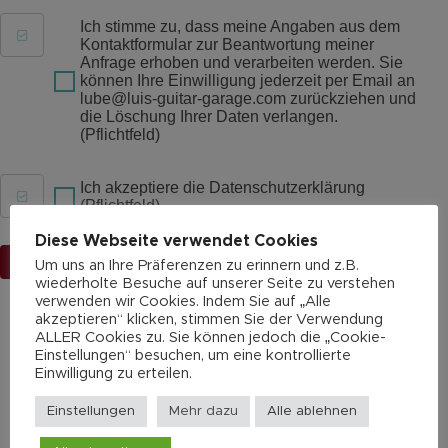
Ich stimme zu, dass meine Angaben aus dem
Kontaktformular zur Beantwortung meiner
Anfrage erhoben und verarbeiten werden. Sie
können Ihre Einwilligung jederzeit per Email an
lube@luis-guitar-garage.com zurückziehen und
die Löschung Ihrer Daten verlangen.
(Pflichtfeld)
Ich akzeptiere die Datenschutzerklärung
(Pflichtfeld)
Diese Webseite verwendet Cookies
Ankaufsanfrage absenden
Um uns an Ihre Präferenzen zu erinnern und z.B.
wiederholte Besuche auf unserer Seite zu verstehen
verwenden wir Cookies. Indem Sie auf „Alle
akzeptieren“ klicken, stimmen Sie der Verwendung
ALLER Cookies zu. Sie können jedoch die „Cookie-
Einstellungen“ besuchen, um eine kontrollierte
Einwilligung zu erteilen.
Einstellungen
Mehr dazu
Alle ablehnen