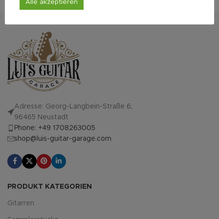
Alle akzeptieren
Adresse: Georg-Langbein-Straße 6,
96465 Neustadt
Phone: +49 1708263005
shop@luis-guitar-garage.com
PRODUKT KATEGORIEN
Gitarren