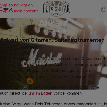
Skip to navigation
MENU
Skip to main content
Ankauf
Home
/
Ankauf
Ankauf von Gitarren, Saiteninstrumenten
und Equipment.
Wir sind immer auf der Suche nach schönen Gitarren und
anderen Saiteninstrumenten. Auch kaufen wir gebrauchte
Verstärker und Equipment. Stelle uns gerne Dein
Angebot, wir setzen uns mit Dir in Verbindung.
Du kannst natürlich nach vorheriger Terminabsprache
auch direkt bei
uns im Laden
vorbei kommen.
Keine Sorge wenn Dein Teil schon etwas ramponiert ist, in