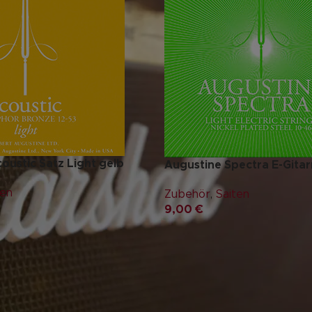
oustic Satz Light gelb
Augustine Spectra E-Gitar
ten
Zubehör
,
Saiten
9,00
€