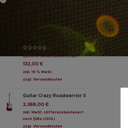
GLANZSTÜCKE
LUKE OD – Steve Lukather
Signature Overdrive Pedal
geprüfte Gesamtbewertungen
132,00
€
inkl. 19 % MwSt.
zzgl.
Versandkosten
Guitar Crazy Roadwarrior S
2.369,00
€
inkl. MwSt. (differenzbesteuert
nach §25a UStG.)
zzgl.
Versandkosten