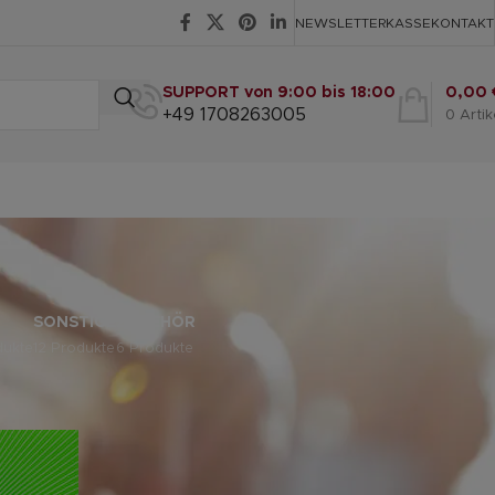
NEWSLETTER
KASSE
KONTAKT
SUPPORT von 9:00 bis 18:00
0,00
+49 1708263005
0
Artik
SONSTIGE
ZUBEHÖR
dukte
12 Produkte
6 Produkte
eige
9
12
18
24