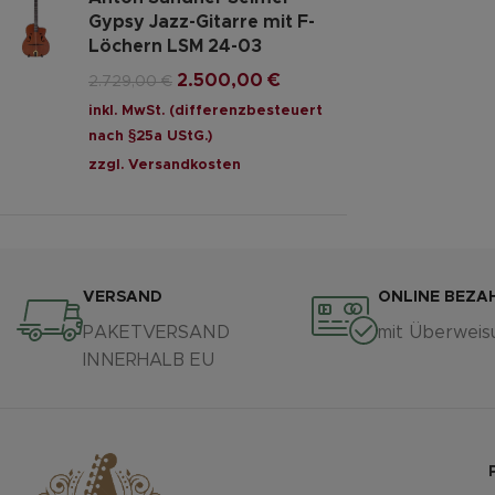
Gypsy Jazz-Gitarre mit F-
Löchern LSM 24-03
2.500,00
€
2.729,00
€
inkl. MwSt. (differenzbesteuert
nach §25a UStG.)
zzgl.
Versandkosten
VERSAND
ONLINE BEZA
PAKETVERSAND
mit Überweis
INNERHALB EU