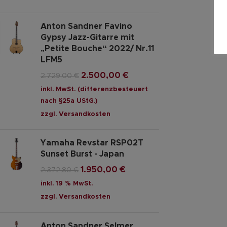
Anton Sandner Favino
Gypsy Jazz-Gitarre mit
„Petite Bouche“ 2022/ Nr.11
LFM5
2.500,00
€
2.729,00
€
inkl. MwSt. (differenzbesteuert
nach §25a UStG.)
zzgl.
Versandkosten
Yamaha Revstar RSP02T
Sunset Burst - Japan
1.950,00
€
2.372,80
€
inkl. 19 % MwSt.
zzgl.
Versandkosten
Anton Sandner Selmer