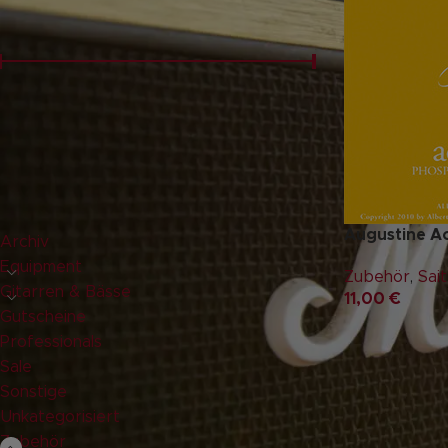
PREISFILTER
Preis:
0 €
—
20 €
FILTER
PRODUKT-KATEGORIEN
Augustine Ac
Archiv
Equipment
Zubehör
,
Sai
Gitarren & Bässe
11,00
€
Gutscheine
Professionals
Sale
Sonstige
Unkategorisiert
Zubehör