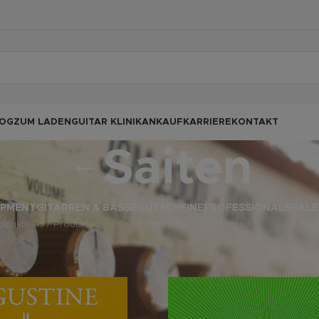
OG
ZUM LADEN
GUITAR KLINIK
ANKAUF
KARRIERE
KONTAKT
Saiten
IPMENT
GITARREN & BÄSSE
GUTSCHEINE
PROFESSIONALS
SALE
odukte
197 Produkte
5 Produkte
132 Produkte
3 Pro
behör
/
Saiten
Anz