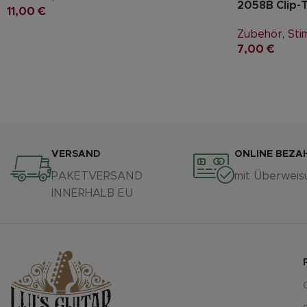
2058B Clip-
11,00
€
Zubehör
,
Sti
7,00
€
VERSAND
ONLINE BEZA
PAKETVERSAND
mit Überweis
INNERHALB EU