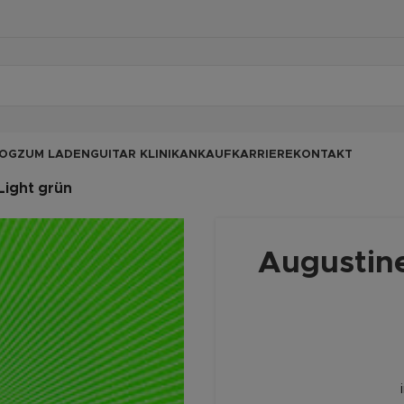
OG
ZUM LADEN
GUITAR KLINIK
ANKAUF
KARRIERE
KONTAKT
Light grün
Augustine