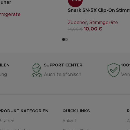
-29%
Tuner
Snark SN-5X Clip-On Stim
mmgeräte
Zubehör
,
Stimmgeräte
10,00
€
14,00
€
HLEN
SUPPORT CENTER
100
ung
Auch telefonisch
Ver
PRODUKT KATEGORIEN
QUICK LINKS
R
Gitarren
Ankauf
A