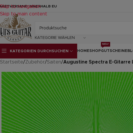
Skip to navigation
AKETVERSAND INNERHALB EU
Skip to main content
KATEGORIE WÄHLEN
NEU!
HOME
SHOP
GUTSCHEINE
BL
KATEGORIEN DURCHSUCHEN
Startseite
/
Zubehör
/
Saiten
/
Augustine Spectra E-Gitarre 