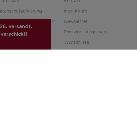
mpressum
Kontakt
atenschutzerklärung
Mein Konto
rivatsphäre & Datenschutz
Newsletter
26. versandt.
iderrufsrecht
Passwort vergessen
 verschickt!
ersandarten
Wunschliste
ahlungsarte
VINTAGE GITARREN ONLINE SHOP