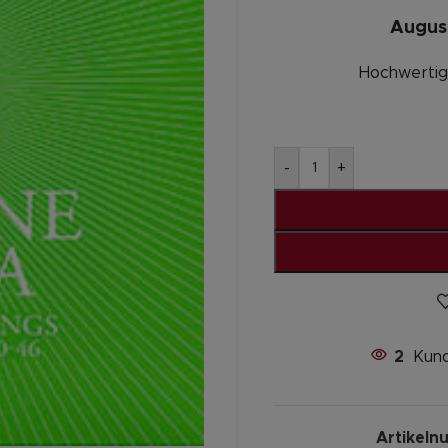
August
Hochwertige
-
+
2
Kund
Artikel