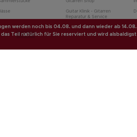
Sammlerstücke
Gitarren Shop
I
Bässe
Guitar Klinik - Gitarren
D
Reparatur & Service
Equipment
P
lungen werden noch bis 04.08. und dann wieder ab 14.08.
Home
Für Professionals
W
as Teil natürlich für Sie reserviert und wird alsbaldigst
Sitemap
Violinen
V
Karriere
Zubehör
Z
Über uns
%Sale%
L
. PREMIUM E-COMMERCE
Alternative:
-
+