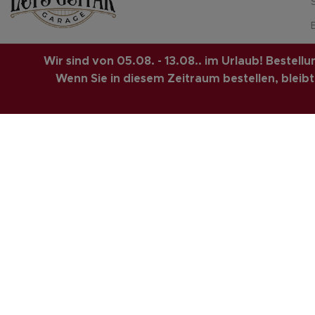
Adresse: Georg-Langbein-Straße 6,
Wir sind von 05.08. - 13.08.. im Urlaub! Bestel
96465 Neustadt
Wenn Sie in diesem Zeitraum bestellen, bleibt d
Phone: +49 1708263005
shop@luis-guitar-garage.com
LUIS-GUITAR-GARAGE.COM
© 2026 | CREATED BY
COMPUTERMOBI
SOLUTIONS.
Vertrag widerrufen