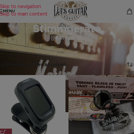
Skip to navigation
MENU
Skip to main content
Stimmgeräte
Kategorien
Startseite
/
Zubehör
/
Stimmgeräte
Alle 4 Ergebnisse werden angezeigt
Sidebar & Filter anzeigen