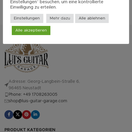
Einstellungen“ besuchen, um eine kontrollierte
Einwilligung zu erteilen.
Einstellungen
Mehr dazu
Alle ablehnen
Alle akzeptieren
Adresse: Georg-Langbein-Straße 6,
96465 Neustadt
Phone: +49 1708263005
shop@luis-guitar-garage.com
PRODUKT KATEGORIEN