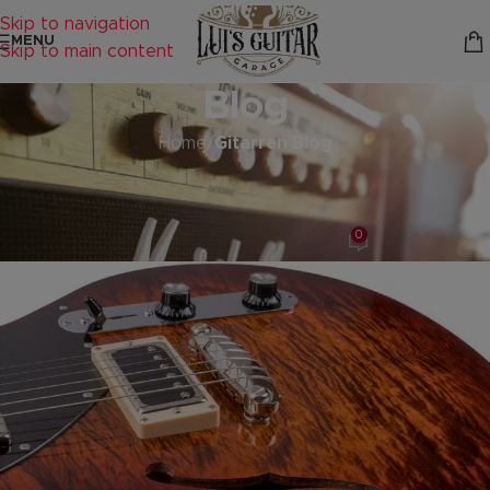
Skip to navigation
MENU
Skip to main content
Blog
Home
/
Gitarren Blog
GITARREN BLOG
K´mo Guitars
0
lutzbechauf
On 14. Juli 2022