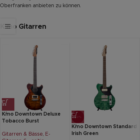
Oberfranken anbieten zu können.
K'mo Gitarren
K´mo Downtown Deluxe
-12%
Tobacco Burst
K´mo Downtown Standard
Irish Green
Gitarren & Bässe
,
E-