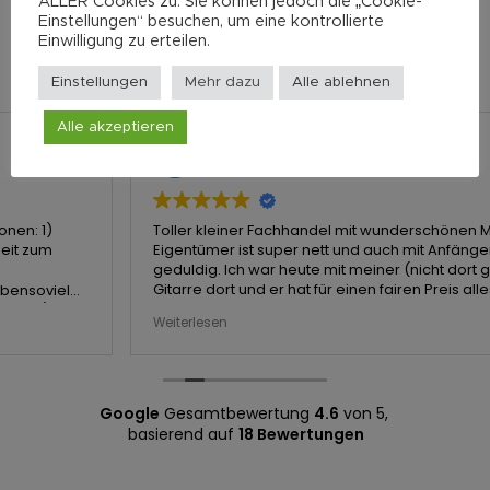
ALLER Cookies zu. Sie können jedoch die „Cookie-
Einstellungen“ besuchen, um eine kontrollierte
Einwilligung zu erteilen.
Einstellungen
Mehr dazu
Alle ablehnen
Alle akzeptieren
Jan Blechschmidt
vor 1 Jahr
Toller kleiner Fachhandel mit wunderschönen Modellen. Der
Eigentümer ist super nett und auch mit Anfängern total
geduldig. Ich war heute mit meiner (nicht dort gekauften) E-
Gitarre dort und er hat für einen fairen Preis alles super
eingestellt. 100% Empfehlung!
Weiterlesen
Google
Gesamtbewertung
4.6
von 5,
basierend auf
18 Bewertungen