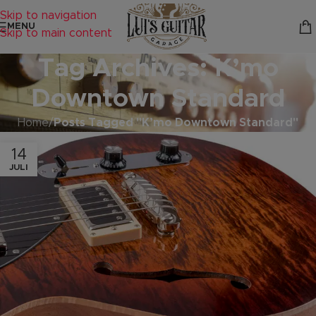
Skip to navigation
MENU
Skip to main content
Tag Archives: K’mo
Downtown Standard
Home
/
Posts Tagged "K’mo Downtown Standard"
14
JULI