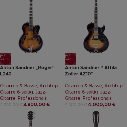
-19%
-11%
Anton Sandner „Roger“
Anton Sandner “ Attila
L242
Zoller AZ10”
Gitarren & Bässe
,
Archtop
Gitarren & Bässe
,
Archtop
Gitarre 6-saitig
,
Jazz-
Gitarre 6-saitig
,
Jazz-
Gitarre
,
Professionals
Gitarre
,
Professionals
3.800,00
€
4.000,00
€
4.700,00
€
4.500,00
€