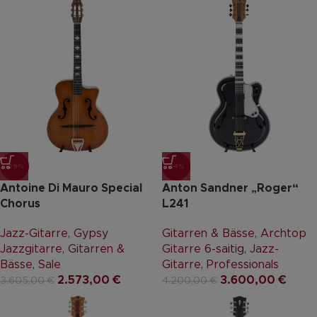
-29%
-14%
Antoine Di Mauro Special
Anton Sandner „Roger“
Chorus
L241
Jazz-Gitarre
,
Gypsy
Gitarren & Bässe
,
Archtop
Jazzgitarre
,
Gitarren &
Gitarre 6-saitig
,
Jazz-
Bässe
,
Sale
Gitarre
,
Professionals
2.573,00
€
3.600,00
€
3.605,00
€
4.200,00
€