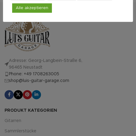
Koffer. Das er
professionell
Alle akzeptieren
empfehlenswe
vertrauenswür
Adresse: Georg-Langbein-Straße 6,
96465 Neustadt
Phone: +49 1708263005
shop@luis-guitar-garage.com
PRODUKT KATEGORIEN
Gitarren
Sammlerstücke