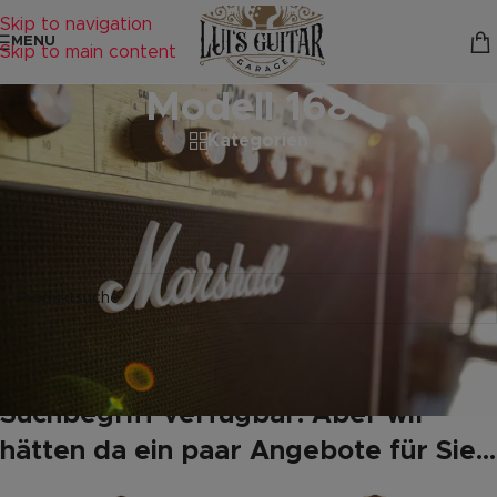
Skip to navigation
MENU
Skip to main content
Modell 168
Kategorien
Startseite
/
Produkte verschlagwortet mit „Modell 168“
Es wurden keine Produkte gefunden, die deiner Auswahl
entsprechen.
Leider keine Produkte mit Ihrem
Suchbegriff verfügbar. Aber wir
hätten da ein paar Angebote für Sie...