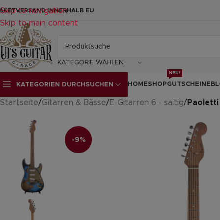
Skip to navigation
AKETVERSAND INNERHALB EU
Skip to main content
KATEGORIE WÄHLEN
NEU!
HOME
SHOP
GUTSCHEINE
BL
KATEGORIEN DURCHSUCHEN
Startseite
/
Gitarren & Bässe
/
E-Gitarren 6 - saitig
/
Paolett
-9%