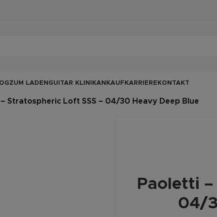
OG
ZUM LADEN
GUITAR KLINIK
ANKAUF
KARRIERE
KONTAKT
i – Stratospheric Loft SSS – 04/30 Heavy Deep Blue
Paoletti –
04/3