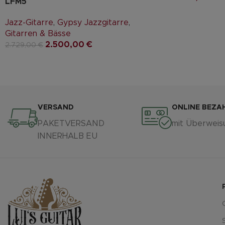
LFM5
Jazz-Gitarre
,
Gypsy Jazzgitarre
,
Gitarren & Bässe
2.500,00
€
2.729,00
€
VERSAND
ONLINE BEZA
PAKETVERSAND
mit Überweis
INNERHALB EU