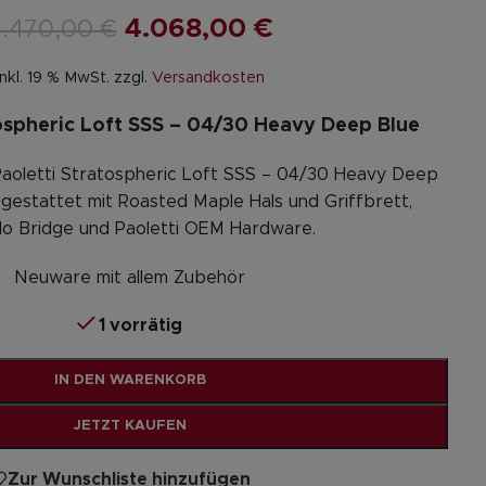
4.068,00
€
4.470,00
€
inkl. 19 % MwSt.
zzgl.
Versandkosten
tospheric Loft SSS – 04/30 Heavy Deep Blue
 Paoletti Stratospheric Loft SSS – 04/30 Heavy Deep
usgestattet mit Roasted Maple Hals und Griffbrett,
o Bridge und Paoletti OEM Hardware.
Neuware mit allem Zubehör
1 vorrätig
Alternative:
IN DEN WARENKORB
JETZT KAUFEN
Zur Wunschliste hinzufügen