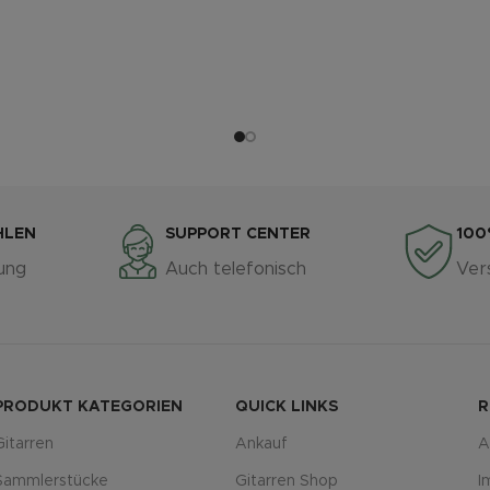
HLEN
SUPPORT CENTER
100
ung
Auch telefonisch
Ver
PRODUKT KATEGORIEN
QUICK LINKS
R
Gitarren
Ankauf
A
Sammlerstücke
Gitarren Shop
I