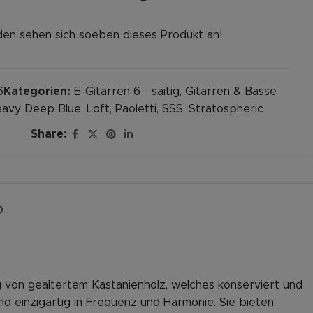
en sehen sich soeben dieses Produkt an!
6
Kategorien:
E-Gitarren 6 - saitig
,
Gitarren & Bässe
avy Deep Blue
,
Loft
,
Paoletti
,
SSS
,
Stratospheric
Share:
D
ng von gealtertem Kastanienholz, welches konserviert und
d einzigartig in Frequenz und Harmonie. Sie bieten