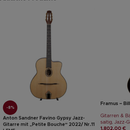
Framus – Bil
-8%
Gitarren & B
Anton Sandner Favino Gypsy Jazz-
saitig
,
Jazz-G
Gitarre mit „Petite Bouche“ 2022/ Nr.11
1.802,00
€