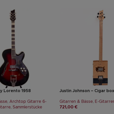
ly Lorento 1958
Justin Johnson – Cigar box
ässe
,
Archtop Gitarre 6-
Gitarren & Bässe
,
E-Gitarre
itarre
,
Sammlerstücke
721,00
€