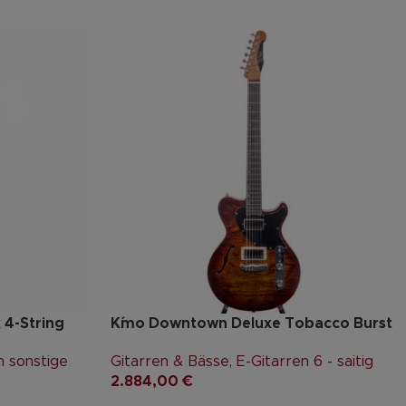
 4-String
K´mo Downtown Deluxe Tobacco Burst
n sonstige
Gitarren & Bässe
,
E-Gitarren 6 - saitig
2.884,00
€