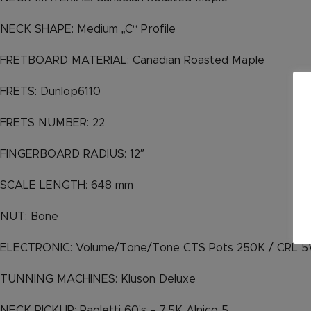
NECK SHAPE: Medium „C“ Profile
FRETBOARD MATERIAL: Canadian Roasted Maple
FRETS: Dunlop6110
FRETS NUMBER: 22
FINGERBOARD RADIUS: 12″
SCALE LENGTH: 648 mm
NUT: Bone
ELECTRONIC: Volume/Tone/Tone CTS Pots 250K / CRL 5
TUNNING MACHINES: Kluson Deluxe
NECK PICKUP: Paoletti 60’s – 7.5K Alnico 5