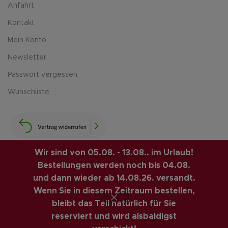
Anfahrt
Kontakt
Mein Konto
Newsletter
Passwort vergessen
Wunschliste
Wir sind von 05.08. - 13.08.. im Urlaub!
Bestellungen werden noch bis 04.08.
LUIS-GUITAR-GARAGE.COM
© 2026 | CREATED BY
und dann wieder ab 14.08.26. versandt.
COMPUTERMOBIL
. PREMIUM E-COMMERCE SOLUTIONS.
Wenn Sie in diesem Zeitraum bestellen,
VINTAGE GITARREN ONLINE SHOP
bleibt das Teil natürlich für Sie
Vertrag widerrufen
reserviert und wird alsbaldigst
Alternative: