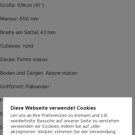
Größe: 104cm (41“)
Mensur: 650 mm
Breite am Sattel: 43 mm
Cutaway: rund
Decke: Fichte massiv
Boden und Zargen: Akazie massiv
Griffbrett: Palisander
Hals: Mahagoni
Diese Webseite verwendet Cookies
Steg und Sattel: Knochen
Um uns an Ihre Präferenzen zu erinnern und z.B.
wiederholte Besuche auf unserer Seite zu verstehen
verwenden wir Cookies. Indem Sie auf „Alle
Saiten: Elixir 16052
akzeptieren“ klicken, stimmen Sie der Verwendung