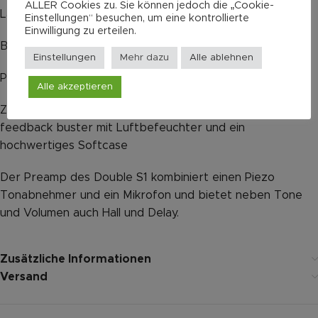
ALLER Cookies zu. Sie können jedoch die „Cookie-
Lack: Hochglanz
Einstellungen“ besuchen, um eine kontrollierte
Einwilligung zu erteilen.
Binding und Bevel Palisander mit Muschel Einlage
Einstellungen
Mehr dazu
Alle ablehnen
Pickup: Double S1
Alle akzeptieren
Zubehör: USB-Ladegerät für den Akku im Preamp,
feedback buster mit Luftbefeuchter und ein
hochwertiges Softcase
Der Preamp des Double S1 kombiniert einen Piezo
Tonabnehmer und ein Mikrofon und bietet neben Tone
und Volumen auch Hall und Delay.
Zusätzliche Informationen
Versand