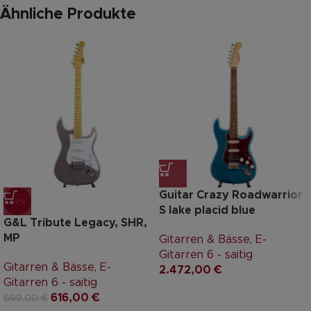
Ähnliche Produkte
Guitar Crazy Roadwarrior
-12%
S lake placid blue
G&L Tribute Legacy, SHR,
MP
Gitarren & Bässe
,
E-
Gitarren 6 - saitig
Gitarren & Bässe
,
E-
2.472,00
€
Gitarren 6 - saitig
616,00
€
699,00
€