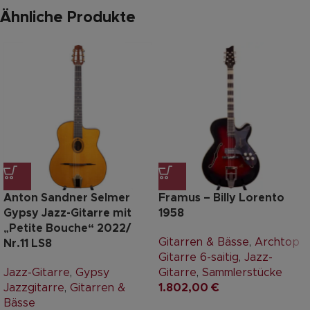
Ähnliche Produkte
Anton Sandner Selmer
Framus – Billy Lorento
Gypsy Jazz-Gitarre mit
1958
„Petite Bouche“ 2022/
Gitarren & Bässe
,
Archtop
Nr.11 LS8
Gitarre 6-saitig
,
Jazz-
Jazz-Gitarre
,
Gypsy
Gitarre
,
Sammlerstücke
Jazzgitarre
,
Gitarren &
1.802,00
€
Bässe