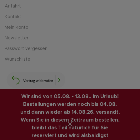
Anfahrt
Kontakt
Mein Konto
Newsletter
Passwort vergessen
Wunschliste
Wir sind von 05.08. - 13.08.. im Urlaub!
Bestellungen werden noch bis 04.08.
LUIS-GUITAR-GARAGE.COM
© 2026 | CREATED BY
und dann wieder ab 14.08.26. versandt.
COMPUTERMOBIL
. PREMIUM E-COMMERCE SOLUTIONS.
Wenn Sie in diesem Zeitraum bestellen,
bleibt das Teil natürlich für Sie
VINTAGE GITARREN ONLINE SHOP
reserviert und wird alsbaldigst
Vertrag widerrufen