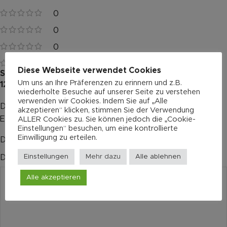
0
0
0
0
Diese Webseite verwendet Cookies
Schreibe die erste Bewertung für „Musima – Nashville
Um uns an Ihre Präferenzen zu erinnern und z.B.
12 saitig“
wiederholte Besuche auf unserer Seite zu verstehen
verwenden wir Cookies. Indem Sie auf „Alle
Deine E-Mail-Adresse wird nicht veröffentlicht.
Alternative:
akzeptieren“ klicken, stimmen Sie der Verwendung
Erforderliche Felder sind mit
*
markiert
ALLER Cookies zu. Sie können jedoch die „Cookie-
Einstellungen“ besuchen, um eine kontrollierte
Einwilligung zu erteilen.
Deine Bewertung
*
Einstellungen
Mehr dazu
Alle ablehnen
Deine Rezension
*
Alle akzeptieren