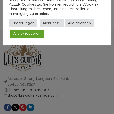
3.600,00
€
4.200,00
€
ALLER Cookies zu. Sie können jedoch die „Cookie-
Einstellungen“ besuchen, um eine kontrollierte
Einwilligung zu erteilen.
Mehr zum Hersteller
Einstellungen
Mehr dazu
Alle ablehnen
Alle akzeptieren
Adresse: Georg-Langbein-Straße 6,
96465 Neustadt
Phone: +49 1708263005
shop@luis-guitar-garage.com