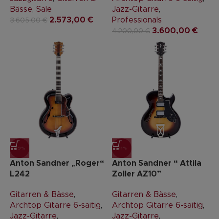
Bässe
,
Sale
Jazz-Gitarre
,
2.573,00
€
Professionals
3.605,00
€
3.600,00
€
4.200,00
€
-19%
-11%
Anton Sandner „Roger“
Anton Sandner “ Attila
L242
Zoller AZ10”
Gitarren & Bässe
,
Gitarren & Bässe
,
Archtop Gitarre 6-saitig
,
Archtop Gitarre 6-saitig
,
Jazz-Gitarre
,
Jazz-Gitarre
,