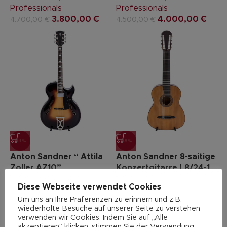
Professionals
Professionals
3.800,00
€
4.000,00
€
4.700,00
€
4.500,00
€
-14%
-18%
Anton Sandner “ Attila
Anton Sandner 8-saitige
Zoller AZ10”
Konzertgitarre L8/24-1
Diese Webseite verwendet Cookies
Gitarren & Bässe
,
Gitarren & Bässe
,
Um uns an Ihre Präferenzen zu erinnern und z.B.
Archtop Gitarre 6-saitig
,
Konzertgitarre 8-saitig
,
wiederholte Besuche auf unserer Seite zu verstehen
Jazz-Gitarre
,
Professionals
verwenden wir Cookies. Indem Sie auf „Alle
Professionals
2.350,00
€
2.882,00
€
akzeptieren“ klicken, stimmen Sie der Verwendung