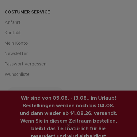
COSTUMER SERVICE
Anfahrt
Kontakt
Mein Konto
Newsletter
Passwort vergessen
Wunschliste
Wir sind von 05.08. - 13.08.. im Urlaub!
Bestellungen werden noch bis 04.08.
und dann wieder ab 14.08.26. versandt.
Wenn Sie in diesem Zeitraum bestellen,
LUIS-GUITAR-GARAGE.COM
© 2026 | CREATED BY
bleibt das Teil natürlich für Sie
COMPUTERMOBIL
. PREMIUM E-COMMERCE SOLUTIONS.
reserviert und wird alsbaldigst