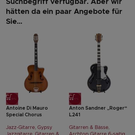
Suchbegriff verfügbar. Aber wir
hätten da ein paar Angebote für
Sie...
-29%
-14%
Antoine Di Mauro
Anton Sandner „Roger“
Special Chorus
L241
Jazz-Gitarre
,
Gypsy
Gitarren & Bässe
,
Jazzgitarre
,
Gitarren &
Archtop Gitarre 6-saitig
,