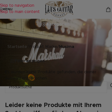
Skip to navigation
MENU
Skip to main content
Musima
Kategorien
Startseite
/
Produkt Marke
/
Musima
Filter anzeigen
Es wurden keine Produkte gefunden, die deiner
Auswahl entsprechen.
Leider keine Produkte mit Ihrem