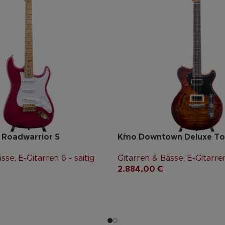
 Roadwarrior S
K´mo Downtown Deluxe To
ässe
,
E-Gitarren 6 - saitig
Gitarren & Bässe
,
E-Gitarren
2.884,00
€