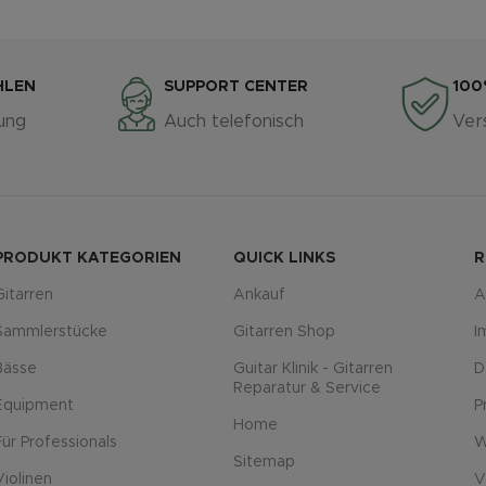
HLEN
SUPPORT CENTER
100
ung
Auch telefonisch
Ver
PRODUKT KATEGORIEN
QUICK LINKS
R
Gitarren
Ankauf
A
Sammlerstücke
Gitarren Shop
I
Bässe
Guitar Klinik - Gitarren
D
Reparatur & Service
Equipment
P
Home
Für Professionals
W
Sitemap
Violinen
V