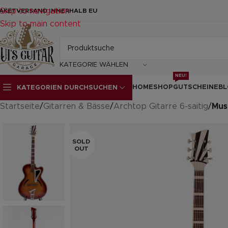
Skip to navigation
AKETVERSAND INNERHALB EU
Skip to main content
KATEGORIE WÄHLEN
NEU!
HOME
SHOP
GUTSCHEINE
BL
KATEGORIEN DURCHSUCHEN
Startseite
/
Gitarren & Bässe
/
Archtop Gitarre 6-saitig
/
Mus
SOLD
OUT