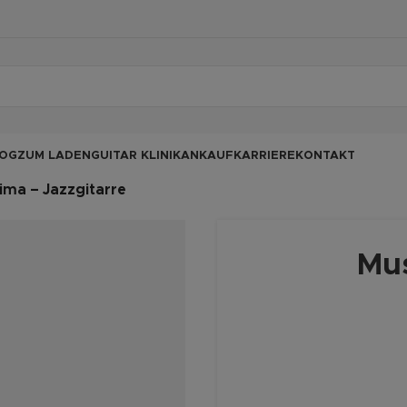
OG
ZUM LADEN
GUITAR KLINIK
ANKAUF
KARRIERE
KONTAKT
ima – Jazzgitarre
Mus