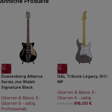
Ähnliche Produkte
-12%
-12%
Duesenberg Alliance
G&L Tribute Legacy, SHR,
Series Joe Walsh
MP
Signature Black
Gitarren & Bässe
,
E-
Gitarren & Bässe
,
E-
Gitarren 6 - saitig
Gitarren 6 - saitig
,
616,00
€
699,00
€
Professionals