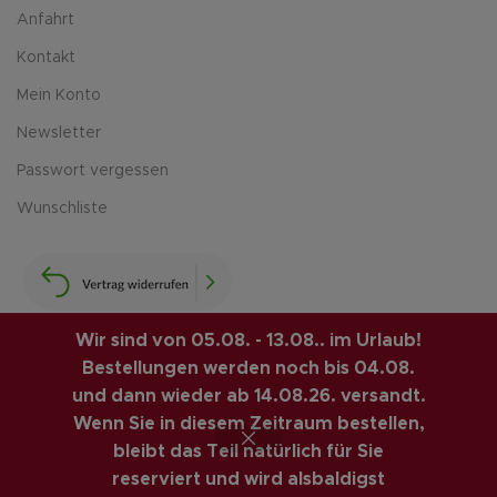
Anfahrt
Kontakt
Mein Konto
Newsletter
Passwort vergessen
Wunschliste
Wir sind von 05.08. - 13.08.. im Urlaub!
Bestellungen werden noch bis 04.08.
LUIS-GUITAR-GARAGE.COM
© 2026 | CREATED BY
und dann wieder ab 14.08.26. versandt.
COMPUTERMOBIL
. PREMIUM E-COMMERCE SOLUTIONS.
Wenn Sie in diesem Zeitraum bestellen,
bleibt das Teil natürlich für Sie
VINTAGE GITARREN ONLINE SHOP
reserviert und wird alsbaldigst
Vertrag widerrufen
Duesenberg