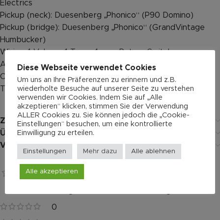
Electrics
Pickup (neck): Duesenberg „Phonico“ (P90 Domino)
Pickup (bridge): Duesenberg „Phonico“ (GrandVintage
Humbucker)
Wiring: 1 Volume, 1 Tone, 4-way Rotary Switch
Accessories
Diese Webseite verwendet Cookies
Case: Custom Line Case (included)
Um uns an Ihre Präferenzen zu erinnern und z.B.
wiederholte Besuche auf unserer Seite zu verstehen
Tools: All required allen keys (included)
verwenden wir Cookies. Indem Sie auf „Alle
akzeptieren“ klicken, stimmen Sie der Verwendung
ALLER Cookies zu. Sie können jedoch die „Cookie-
Zusätzliche Informationen
Einstellungen“ besuchen, um eine kontrollierte
Einwilligung zu erteilen.
Über Duesenberg
Versand
Einstellungen
Mehr dazu
Alle ablehnen
Bewertungen
Alle akzeptieren
0 reviews
Es gibt noch keine Bewertungen.
0