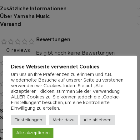
Zusätzliche Informationen
Über Yamaha Music
Versand
Bewertungen
0 reviews
Es gibt noch keine Bewertungen.
0
Diese Webseite verwendet Cookies
0
Um uns an Ihre Präferenzen zu erinnern und z.B.
wiederholte Besuche auf unserer Seite zu verstehen
0
verwenden wir Cookies. Indem Sie auf „Alle
akzeptieren“ klicken, stimmen Sie der Verwendung
0
ALLER Cookies zu. Sie können jedoch die „Cookie-
Einstellungen“ besuchen, um eine kontrollierte
0
Einwilligung zu erteilen.
Schreibe die erste Bewertung für „Yamaha SLG200N
SILENT Guitar Tobacco Brown Sunburst“
Einstellungen
Mehr dazu
Alle ablehnen
Deine E-Mail-Adresse wird nicht veröffentlicht.
Alternative:
Alle akzeptieren
Erforderliche Felder sind mit
*
markiert