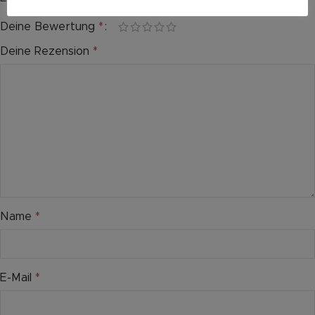
Deine Bewertung
*
Deine Rezension
*
Name
*
E-Mail
*