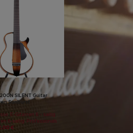
00N SILENT Guitar
wn Sunburst
ässe
,
E-Gitarren 6 - saitig
,
en 6-saitig
,
Professionals
2,00
€