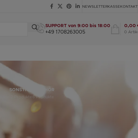
NEWSLETTER
KASSE
KONTAKT
SUPPORT von 9:00 bis 18:00
0,00
+49 1708263005
0
Artik
r
SONSTIGE
ZUBEHÖR
dukte
12 Produkte
6 Produkte
eige
9
12
18
24