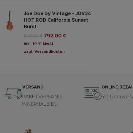
Joe Doe by Vintage ~ JDV24
HOT ROD California Sunset
Burst
792,00
€
843,00
€
inkl. 19 % MwSt.
zzgl.
Versandkosten
VERSAND
ONLINE BEZA
PAKETVERSAND
mit Überweis
INNERHALB EU