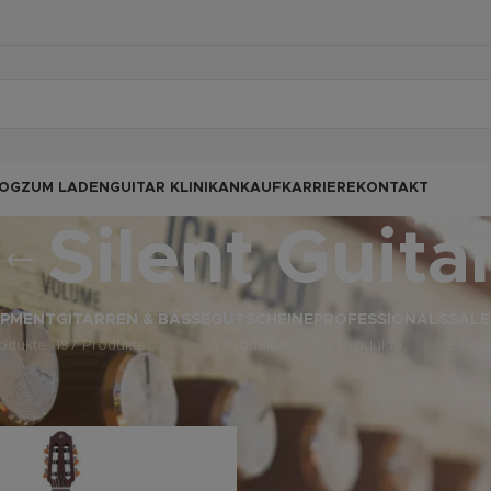
OG
ZUM LADEN
GUITAR KLINIK
ANKAUF
KARRIERE
KONTAKT
Silent Guita
IPMENT
GITARREN & BÄSSE
GUTSCHEINE
PROFESSIONALS
SALE
odukte
197 Produkte
5 Produkte
132 Produkte
3 Pro
odukte verschlagwortet mit „Silent Guitar“
Anz