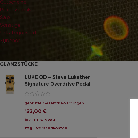
Gutscheine
Professionals
Sale
Sonstige
Unkategorisiert
Zubehör
GLANZSTÜCKE
LUKE OD – Steve Lukather
Signature Overdrive Pedal
geprüfte Gesamtbewertungen
132,00
€
inkl. 19 % MwSt.
zzgl.
Versandkosten