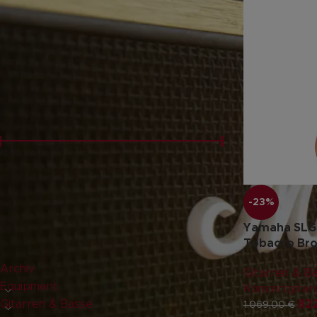
FILTERN NACH
Neu
(1)
PREISFILTER
Preis:
820 €
—
830 €
FILTER
-23%
Yamaha SLG2
PRODUKT-KATEGORIEN
Tobacco Bro
Archiv
Gitarren & B
Equipment
Konzertgitarr
Gitarren & Bässe
82
1.069,00
€