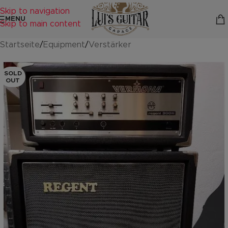
Skip to navigation
MENU
Skip to main content
Startseite
/
Equipment
/
Verstärker
SOLD
OUT