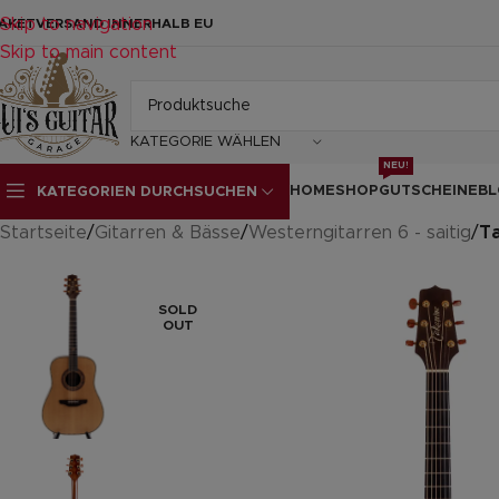
Skip to navigation
AKETVERSAND INNERHALB EU
Skip to main content
KATEGORIE WÄHLEN
NEU!
HOME
SHOP
GUTSCHEINE
BL
KATEGORIEN DURCHSUCHEN
Startseite
/
Gitarren & Bässe
/
Westerngitarren 6 - saitig
/
Ta
SOLD
OUT