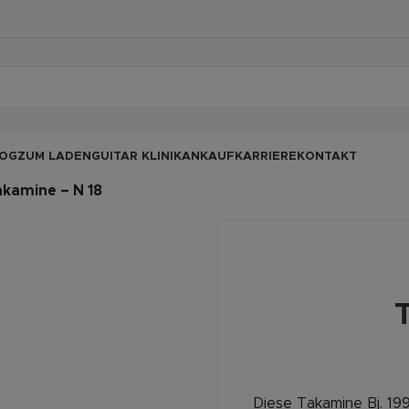
OG
ZUM LADEN
GUITAR KLINIK
ANKAUF
KARRIERE
KONTAKT
kamine – N 18
Diese Takamine Bj. 19