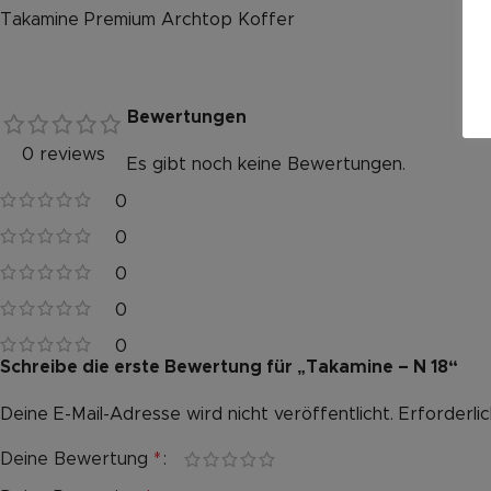
Takamine Premium Archtop Koffer
Bewertungen
0 reviews
Es gibt noch keine Bewertungen.
0
0
0
0
0
Schreibe die erste Bewertung für „Takamine – N 18“
Deine E-Mail-Adresse wird nicht veröffentlicht.
Alternative:
Erforderli
Deine Bewertung
*