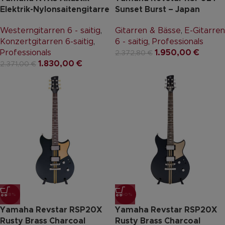
Elektrik-Nylonsaitengitarre
Sunset Burst – Japan
Westerngitarren 6 - saitig
,
Gitarren & Bässe
,
E-Gitarren
Konzertgitarren 6-saitig
,
6 - saitig
,
Professionals
Professionals
1.950,00
€
2.372,80
€
1.830,00
€
2.371,00
€
-18%
-40%
Yamaha Revstar RSP20X
Yamaha Revstar RSP20X
Rusty Brass Charcoal
Rusty Brass Charcoal