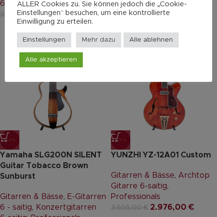
6 - saitig
,
Professionals
2.935,00
€
ALLER Cookies zu. Sie können jedoch die „Cookie-
3.784,00
€
Einstellungen“ besuchen, um eine kontrollierte
2.935,00
€
3.784,00
€
Einwilligung zu erteilen.
Einstellungen
Mehr dazu
Alle ablehnen
Alle akzeptieren
-23%
-17%
Yamaha SLG200N SILENT
YUNZHI YZ-12A01 Custom
Guitar Tobacco Brown
Gitarren & Bässe
,
Archtop
Sunburst
Gitarre 6-saitig
,
Gitarren & Bässe
,
E-Gitarren
Professionals
6 - saitig
,
Konzertgitarren
2.976,00
€
3.605,00
€