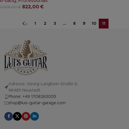
6-saitig
,
Professionals
822,00
€
1.069,00
€
←
1
2
3
…
8
9
10
11
Adresse: Georg-Langbein-Straße 6,
96465 Neustadt
Phone: +49 1708263005
shop@luis-guitar-garage.com