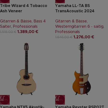
Tribe Wizard 4 Tobacco
Yamaha LL-TA BS
Ash Veneer
TransAcoustic 2024
Gitarren & Bässe
,
Bass 4
Gitarren & Bässe
,
Saiter
,
Professionals
Westerngitarren 6 - saitig
,
1.389,00
€
Professionals
1.518,00
€
1.276,00
€
1.646,00
€
-23%
-18%
Yamaha NTX5 Akustik-
Yamaha Revstar RSP02T