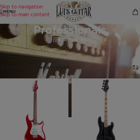
Skip to navigation
MENU
Skip to main content
Professionals
Kategorien
Startseite
/
Professionals
/
Seite 11
Ergebnisse 121 – 132 von 132 werden angezeigt
Sidebar & Filter anzeigen