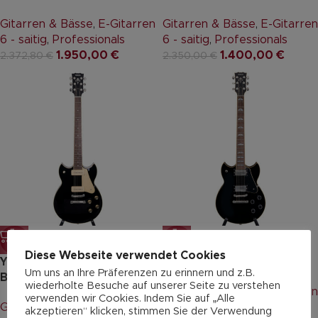
Gitarren & Bässe
,
E-Gitarren
Gitarren & Bässe
,
E-Gitarren
6 - saitig
,
Professionals
6 - saitig
,
Professionals
1.950,00
€
1.400,00
€
2.372,80
€
2.350,00
€
-22%
-22%
Diese Webseite verwendet Cookies
YAMAHA SG1802 P90
YAMAHA SG1820 Black
Um uns an Ihre Präferenzen zu erinnern und z.B.
Black
wiederholte Besuche auf unserer Seite zu verstehen
Gitarren & Bässe
,
E-Gitarren
verwenden wir Cookies. Indem Sie auf „Alle
Gitarren & Bässe
,
E-Gitarren
6 - saitig
,
Professionals
akzeptieren“ klicken, stimmen Sie der Verwendung