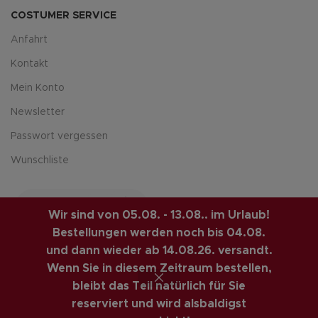
COSTUMER SERVICE
Anfahrt
Kontakt
Mein Konto
Newsletter
Passwort vergessen
Wunschliste
Wir sind von 05.08. - 13.08.. im Urlaub!
Bestellungen werden noch bis 04.08.
und dann wieder ab 14.08.26. versandt.
Wenn Sie in diesem Zeitraum bestellen,
LUIS-GUITAR-GARAGE.COM
© 2026 | CREATED BY
bleibt das Teil natürlich für Sie
COMPUTERMOBIL
. PREMIUM E-COMMERCE SOLUTIONS.
reserviert und wird alsbaldigst
VINTAGE GITARREN ONLINE SHOP