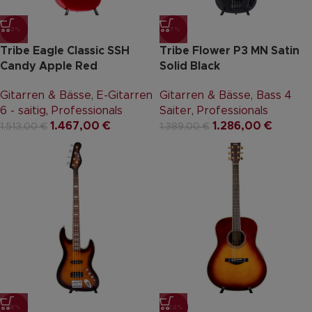
-3%
-7%
Tribe Eagle Classic SSH
Tribe Flower P3 MN Satin
Candy Apple Red
Solid Black
Gitarren & Bässe
,
E-Gitarren
Gitarren & Bässe
,
Bass 4
6 - saitig
,
Professionals
Saiter
,
Professionals
1.467,00
€
1.286,00
€
1.513,00
€
1.389,00
€
-8%
-22%