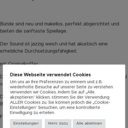
Bünde sind neu und makellos, perfekt abgerichtet und
bieten die sanfteste Spiellage.
Der Sound ist jazzig weich und hat akustisch eine
erhebliche Durchsetzungsfähigkeit.
mit Originalkoffer.
Diese Webseite verwendet Cookies
Diese Gitarre wird im Auftrag verkauft. Alle Angaben sind
Um uns an Ihre Präferenzen zu erinnern und z.B.
vom Verkäufer.
wiederholte Besuche auf unserer Seite zu verstehen
verwenden wir Cookies. Indem Sie auf „Alle
Die Fotos sind original von diesem Instrument und
akzeptieren“ klicken, stimmen Sie der Verwendung
ALLER Cookies zu. Sie können jedoch die „Cookie-
Bestandteil dieses Angebotes.
Einstellungen“ besuchen, um eine kontrollierte
Einwilligung zu erteilen.
Für mehr Infos oder auch Fotos, gerne fragen.
Einstellungen
Mehr dazu
Alle ablehnen