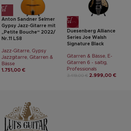
Anton Sandner Selmer
-12%
Gypsy Jazz-Gitarre mit
Duesenberg Alliance
„Petite Bouche“ 2022/
Series Joe Walsh
Nr.11 LS8
Signature Black
Jazz-Gitarre
,
Gypsy
Gitarren & Bässe
,
E-
Jazzgitarre
,
Gitarren &
Gitarren 6 - saitig
,
Bässe
Professionals
1.751,00
€
2.999,00
€
3.419,00
€