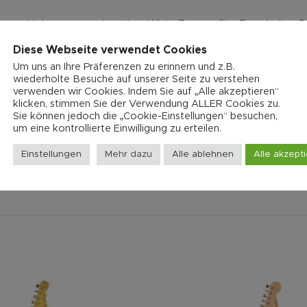
e top, Mahogany neck with a Wide-Fat profile, East Indian 
t, with nickel hardware.
Diese Webseite verwendet Cookies
Um uns an Ihre Präferenzen zu erinnern und z.B.
chsspuren. Die Kunststoffrahmen und Abdeckungen sind tei
wiederholte Besuche auf unserer Seite zu verstehen
verwenden wir Cookies. Indem Sie auf „Alle akzeptieren“
klicken, stimmen Sie der Verwendung ALLER Cookies zu.
Sie können jedoch die „Cookie-Einstellungen“ besuchen,
um eine kontrollierte Einwilligung zu erteilen.
Einstellungen
Mehr dazu
Alle ablehnen
Alle akzept