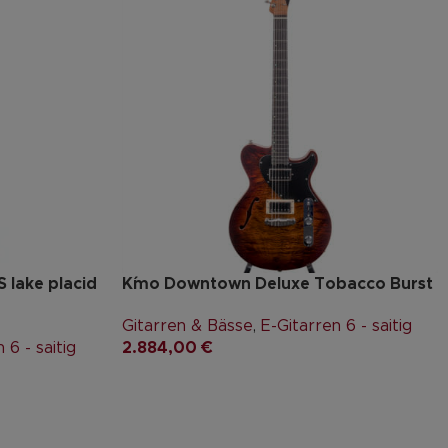
 lake placid
K´mo Downtown Deluxe Tobacco Burst
Gitarren & Bässe
,
E-Gitarren 6 - saitig
 6 - saitig
2.884,00
€