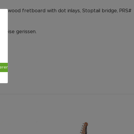
Rosewood fretboard with dot inlays, Stoptail bridge, PRS#
lweise gerissen.
ieren