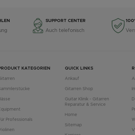
HLEN
SUPPORT CENTER
100
ung
Auch telefonisch
Ver
PRODUKT KATEGORIEN
QUICK LINKS
R
Gitarren
Ankauf
A
Sammlerstücke
Gitarren Shop
I
Bässe
Guitar Klinik - Gitarren
D
Reparatur & Service
Equipment
P
Home
Für Professionals
W
Sitemap
Violinen
V