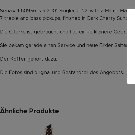
Serial# 1 60956 is a 2001 Singlecut 22, with a Flame Mapl
7 treble and bass pickups, finished in Dark Cherry Sunburs
Die Gitarre ist gebraucht und hat einige kleinere Gebrau
Sie bekam gerade einen Service und neue Elixier Saiten.
Der Koffer gehört dazu.
Die Fotos sind original und Bestandteil des Angebots.
Ähnliche Produkte