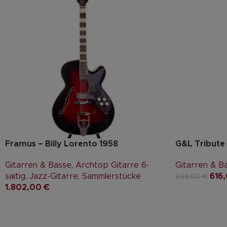
Framus – Billy Lorento 1958
G&L Tribute
Gitarren & Bässe
,
Archtop Gitarre 6-
Gitarren & B
saitig
,
Jazz-Gitarre
,
Sammlerstücke
616
699,00
€
1.802,00
€