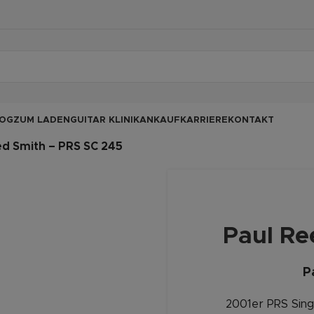
OG
ZUM LADEN
GUITAR KLINIK
ANKAUF
KARRIERE
KONTAKT
ed Smith – PRS SC 245
Paul Re
P
2001er PRS Sing