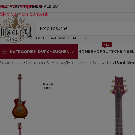
Skip to navigation
AKETVERSAND INNERHALB EU
Skip to main content
KATEGORIE WÄHLEN
NEU!
HOME
SHOP
GUTSCHEINE
BL
KATEGORIEN DURCHSUCHEN
Startseite
/
Gitarren & Bässe
/
E-Gitarren 6 - saitig
/
Paul Re
SOLD
OUT