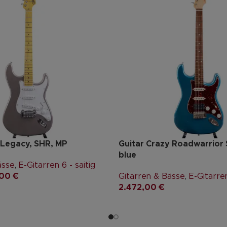
 Legacy, SHR, MP
Guitar Crazy Roadwarrior S
blue
ässe
,
E-Gitarren 6 - saitig
,00
€
Gitarren & Bässe
,
E-Gitarren
2.472,00
€