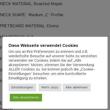
NECK MATERIAL: Roasted Maple
NECK SHAPE: Medium „C“ Profile
FRETBOARD MATERIAL: Ebony
HEADSTOCK: 3+3
Diese Webseite verwendet Cookies
FRETS: 22 x Dunlop 6110
Um uns an Ihre Präferenzen zu erinnern und z.B.
wiederholte Besuche auf unserer Seite zu verstehen
FINGERBOARD RADIUS: 12″
verwenden wir Cookies. Indem Sie auf „Alle
akzeptieren“ klicken, stimmen Sie der Verwendung
ALLER Cookies zu. Sie können jedoch die „Cookie-
SCALE LENGTH: 628 mm
Einstellungen“ besuchen, um eine kontrollierte
Einwilligung zu erteilen.
NUT: Bone
Einstellungen
Mehr dazu
Alle ablehnen
Alle akzeptieren
ELECTRONIC: Volume/Tone CTS Pots 500K / 3Way
Switch