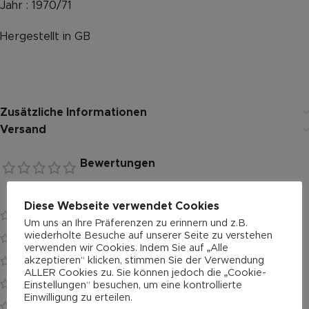
Jahr : 1970/71
Hergestellt in GB
Zusätzliche Informationen
Versand
Bewertungen
0 reviews
Es gibt noch keine Bewertungen.
Diese Webseite verwendet Cookies
0
Um uns an Ihre Präferenzen zu erinnern und z.B.
wiederholte Besuche auf unserer Seite zu verstehen
0
verwenden wir Cookies. Indem Sie auf „Alle
akzeptieren“ klicken, stimmen Sie der Verwendung
0
ALLER Cookies zu. Sie können jedoch die „Cookie-
0
Einstellungen“ besuchen, um eine kontrollierte
Einwilligung zu erteilen.
0