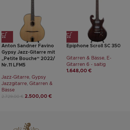
Anton Sandner Favino
Epiphone Scroll SC 350
Gypsy Jazz-Gitarre mit
Gitarren & Bässe
,
E-
„Petite Bouche“ 2022/
Gitarren 6 - saitig
Nr.11 LFM5
1.648,00
€
Jazz-Gitarre
,
Gypsy
Jazzgitarre
,
Gitarren &
Bässe
2.500,00
€
2.729,00
€