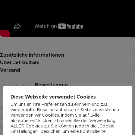
Zusätzliche Informationen
Über Jet Guitars
Versand
Bewertungen
0 reviews
Diese Webseite verwendet Cookies
Es gibt noch keine Bewertungen.
Um uns an Ihre Präferenzen zu erinnern und z.B.
0
wiederholte Besuche auf unserer Seite zu verstehen
verwenden wir Cookies. Indem Sie auf „Alle
0
akzeptieren“ klicken, stimmen Sie der Verwendung
ALLER Cookies zu. Sie können jedoch die „Cookie-
0
Einstellungen“ besuchen, um eine kontrollierte