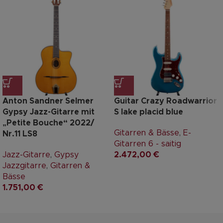
Anton Sandner Selmer
Guitar Crazy Roadwarrior
Gypsy Jazz-Gitarre mit
S lake placid blue
„Petite Bouche“ 2022/
Gitarren & Bässe
,
E-
Nr.11 LS8
Gitarren 6 - saitig
Jazz-Gitarre
,
Gypsy
2.472,00
€
Jazzgitarre
,
Gitarren &
Bässe
1.751,00
€