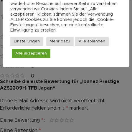
Versand
wiederholte Besuche auf unserer Seite zu verstehen
verwenden wir Cookies. Indem Sie auf „Alle
akzeptieren“ klicken, stimmen Sie der Verwendung
Bewertungen
ALLER Cookies zu. Sie können jedoch die „Cookie-
0 reviews
Einstellungen“ besuchen, um eine kontrollierte
Es gibt noch keine Bewertungen.
Einwilligung zu erteilen.
0
Einstellungen
Mehr dazu
Alle ablehnen
0
Alle akzeptieren
0
0
0
Schreibe die erste Bewertung für „Ibanez Prestige
AZS2209H-TFB Japan“
Deine E-Mail-Adresse wird nicht veröffentlicht.
Alternative:
Erforderliche Felder sind mit
*
markiert
Deine Bewertung
*
Deine Rezension
*