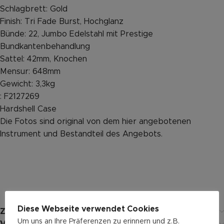
Schlagbrett: Gold
Finish: Tri Fade Burst, Hochglanz
Bünde: 22, Jumbo Edelstahl mit Prestige
Bundkantenbehandlung
Sattel: 42mm, Knochen
Mensur: 648mm
Gewicht: 3,3kg
: F2127269
Hardshell Case
Die Fotos sind original von dem hier angebotenen
Instrument und Bestandteil des Angebots.
Diese Webseite verwendet Cookies
Zusätzliche Informationen
Um uns an Ihre Präferenzen zu erinnern und z.B.