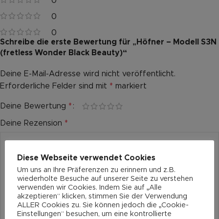
0
0
0
Schreibe die erste Bewertung für „Höfner – Modell S3N
(fretless Wonder Black Beauty)“
Deine E-Mail-Adresse wird nicht veröffentlicht.
Alternative:
Erforderliche Felder sind mit
*
markiert
Deine Bewertung
*
Deine Rezension
*
Diese Webseite verwendet Cookies
Um uns an Ihre Präferenzen zu erinnern und z.B.
wiederholte Besuche auf unserer Seite zu verstehen
verwenden wir Cookies. Indem Sie auf „Alle
akzeptieren“ klicken, stimmen Sie der Verwendung
ALLER Cookies zu. Sie können jedoch die „Cookie-
Einstellungen“ besuchen, um eine kontrollierte