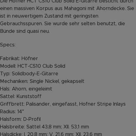
Die Höfner HCT CS10 Club Solid E-Gitarre besticht durch
einen massiven Korpus aus Mahagoni mit Ahorndecke. Sie
ist in neuwertigem Zustand mit geringsten
Gebrauchsspuren. Sie wurde sehr selten benutzt, die
Bünde sind quasi neu.
Specs:
Fabrikat: Höfner
Modell: HCT-CS10 Club Solid
Typ: Solidbody-E-Gitarre
Mechaniken: Single Nickel, gekapselt
Hals: Ahorn, eingeleimt
Sattel: Kunststoff
Griffbrett: Palisander, eingefasst, Hofner Stripe Inlays
Radius: 14″
Halsform: D-Profil
Halsbreite: Sattel 43,8 mm; XII. 53,1 mm
Halsdicke: I. 20,8 mm; V. 21,6 mm; XII. 23,6 mm