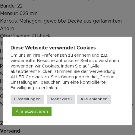
Bünde: 22
Mensur: 628 mm
Korpus: Mahagoni, gewölbte Decke aus geflammtem
Ahorn
Oberflächen: PU-Lack
Tonabnehmer: Hofner High Power Diamond-Pickups,
Diese Webseite verwendet Cookies
Humbucker (Hals 7,8 kOhm, Steg 9,5 kOhm)
Um uns an Ihre Präferenzen zu erinnern und z.B.
Bedienfeld: 2× Volume, 1× Master-Tone, 1× Dreiweg-
wiederholte Besuche auf unserer Seite zu verstehen
Pickup-Schalter
verwenden wir Cookies. Indem Sie auf „Alle
akzeptieren“ klicken, stimmen Sie der Verwendung
Steg: Tune-o-matic Bridge und Trapeze Tailpiece
ALLER Cookies zu. Sie können jedoch die „Cookie-
Hardware: vernickelt
Einstellungen“ besuchen, um eine kontrollierte
Einwilligung zu erteilen.
Neue 11-48 Augustine Saiten
Gewicht: 3,8 kg
Einstellungen
Mehr dazu
Alle ablehnen
Sound:
https://www.youtube.com/watch?v=w47Bmk-Cg8s
Alle akzeptieren
Zusätzliche Informationen
Versand