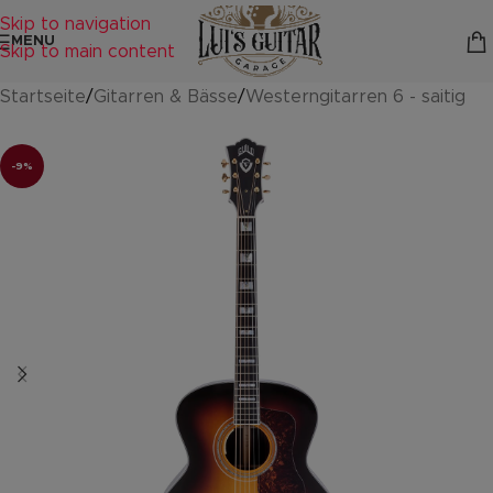
Skip to navigation
MENU
Skip to main content
Startseite
/
Gitarren & Bässe
/
Westerngitarren 6 - saitig
-9%