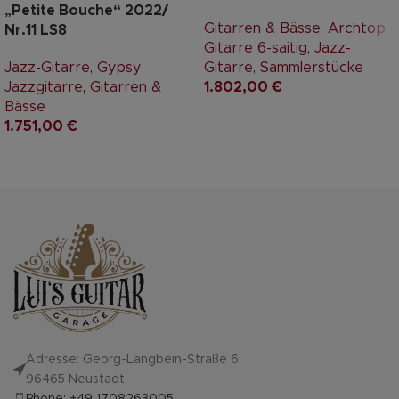
„Petite Bouche“ 2022/
Gitarren & Bässe
,
Archtop
Nr.11 LS8
Gitarre 6-saitig
,
Jazz-
Jazz-Gitarre
,
Gypsy
Gitarre
,
Sammlerstücke
Jazzgitarre
,
Gitarren &
1.802,00
€
Bässe
1.751,00
€
Adresse: Georg-Langbein-Straße 6,
96465 Neustadt
Phone: +49 1708263005