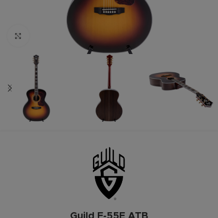
Zum vergrößern anklicken
Guild F-55E ATB