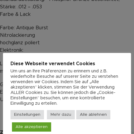
Stärke: .012 – .053
Farbe & Lack
Farbe: Antique Burst
Nitrolackierung
hochglanz poliert
Elektronik:
Diese Webseite verwendet Cookies
L.R. Baggs Anthem with Volume and Tone Control
Um uns an Ihre Präferenzen zu erinnern und z.B.
mitgeliefertes Zubehör
wiederholte Besuche auf unserer Seite zu verstehen
verwenden wir Cookies. Indem Sie auf „Alle
Guild Premium-Koffer – Humi-Case !!!
akzeptieren“ klicken, stimmen Sie der Verwendung
Endkontroll Zertifikat einzeln nummeriert
ALLER Cookies zu. Sie können jedoch die „Cookie-
Einstellungen“ besuchen, um eine kontrollierte
UVP 4975€
Einwilligung zu erteilen.
Einstellungen
Mehr dazu
Alle ablehnen
Alle akzeptieren
Zusätzliche Informationen