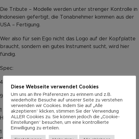
Die Tribute – Modelle werden unter strenger Kontrolle in
Indonesien gefertigt, die Tonabnehmer kommen aus der
USA – Fertigung.
Wer also für sein Ego nicht das Logo auf der Kopfplatte
braucht, sondern ein gutes Instrument sucht, wird hier
fündig.
Spec:
41,3 mm Sattelbreite
Diese Webseite verwendet Cookies
Um uns an Ihre Präferenzen zu erinnern und z.B.
9″ Radius
wiederholte Besuche auf unserer Seite zu verstehen
verwenden wir Cookies. Indem Sie auf „Alle
1 Paul Gagon designed G&L AS4255C Alnico Neck
akzeptieren“ klicken, stimmen Sie der Verwendung
ALLER Cookies zu. Sie können jedoch die „Cookie-
Humbucker mit Chromkappe
Einstellungen“ besuchen, um eine kontrollierte
Einwilligung zu erteilen.
1 Leo Fender designed G&L MFD Single Coil made in