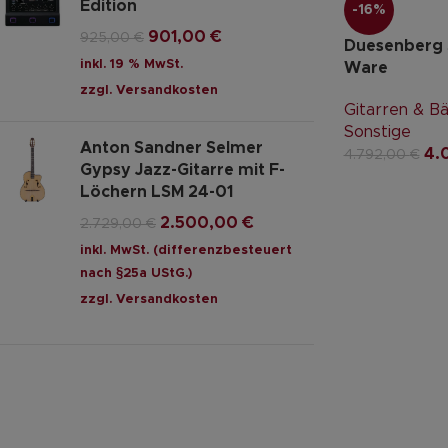
Edition
-16%
901,00
€
925,00
€
Duesenberg S
inkl. 19 % MwSt.
Ware
zzgl.
Versandkosten
Gitarren & B
Sonstige
Anton Sandner Selmer
4.
4.792,00
€
Gypsy Jazz-Gitarre mit F-
Löchern LSM 24-01
2.500,00
€
2.729,00
€
inkl. MwSt. (differenzbesteuert
nach §25a UStG.)
zzgl.
Versandkosten