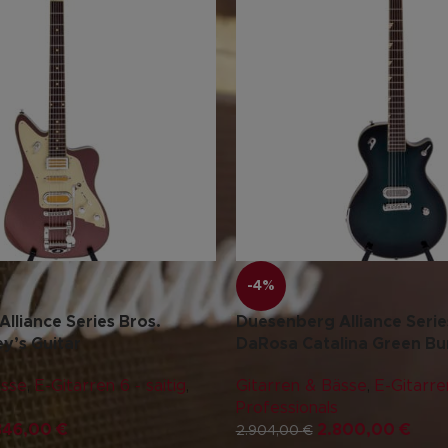
-4%
lliance Series Bros.
Duesenberg Alliance Serie
y’s Guitar
DaRosa Catalina Green Bu
ässe
,
E-Gitarren 6 - saitig
,
Gitarren & Bässe
,
E-Gitarren
Professionals
346,00
€
2.800,00
€
2.904,00
€