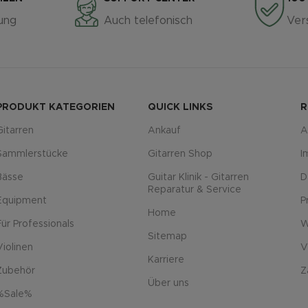
ung
Auch telefonisch
Ver
PRODUKT KATEGORIEN
QUICK LINKS
R
Gitarren
Ankauf
A
Sammlerstücke
Gitarren Shop
I
Bässe
Guitar Klinik - Gitarren
D
Reparatur & Service
Equipment
P
Home
Für Professionals
W
Sitemap
Violinen
V
Karriere
Zubehör
Z
Über uns
%Sale%