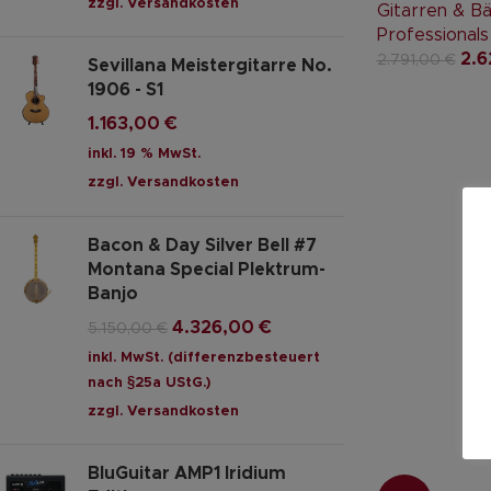
zzgl.
Versandkosten
Gitarren & B
Professionals
2.
2.791,00
€
Sevillana Meistergitarre No.
1906 - S1
1.163,00
€
inkl. 19 % MwSt.
zzgl.
Versandkosten
Bacon & Day Silver Bell #7
Montana Special Plektrum-
Banjo
4.326,00
€
5.150,00
€
inkl. MwSt. (differenzbesteuert
nach §25a UStG.)
zzgl.
Versandkosten
BluGuitar AMP1 Iridium