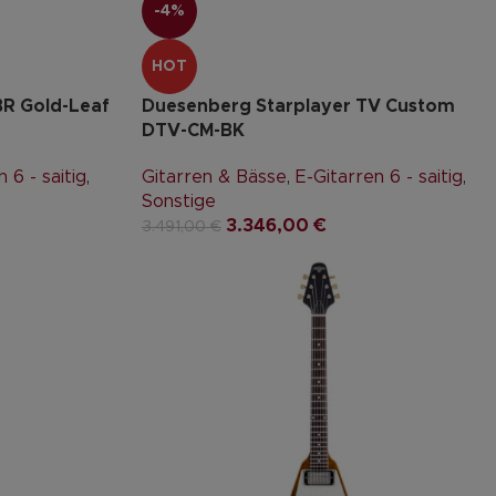
-4%
HOT
BR Gold-Leaf
Duesenberg Starplayer TV Custom
DTV-CM-BK
 6 - saitig
,
Gitarren & Bässe
,
E-Gitarren 6 - saitig
,
Sonstige
3.346,00
€
3.491,00
€