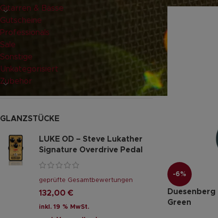
Gitarren & Bässe
Gutscheine
Professionals
Sale
Sonstige
Unkategorisiert
Zubehör
GLANZSTÜCKE
LUKE OD – Steve Lukather
Signature Overdrive Pedal
-6%
geprüfte Gesamtbewertungen
Duesenberg 
132,00
€
Green
inkl. 19 % MwSt.