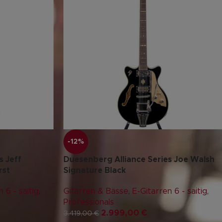
-12%
s Jeff
Duesenberg Alliance Series Joe Walsh
rst
Signature Black
 6 - saitig
,
Gitarren & Bässe
,
E-Gitarren 6 - saitig
,
Professionals
2.999,00
€
3.419,00
€