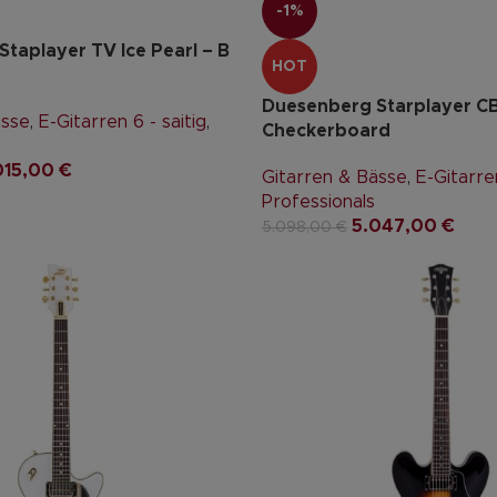
-1%
taplayer TV Ice Pearl – B
HOT
Duesenberg Starplayer C
ässe
,
E-Gitarren 6 - saitig
,
Checkerboard
015,00
€
Gitarren & Bässe
,
E-Gitarren
Professionals
5.047,00
€
5.098,00
€