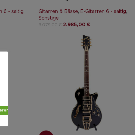
 6 - saitig
,
Gitarren & Bässe
,
E-Gitarren 6 - saitig
,
Sonstige
2.985,00
€
3.079,00
€
ieren