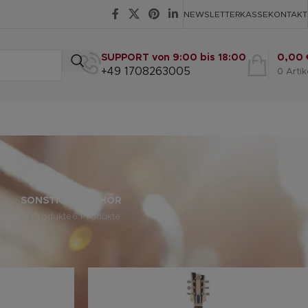
NEWSLETTER
KASSE
KONTAKT
SUPPORT von 9:00 bis 18:00
0,00
+49 1708263005
0
Artik
w
SONSTIGE
ZUBEHÖR
dukte
12 Produkte
6 Produkte
eige
9
12
18
24