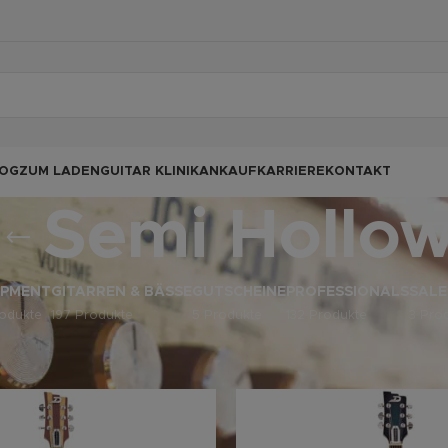
OG
ZUM LADEN
GUITAR KLINIK
ANKAUF
KARRIERE
KONTAKT
Semi Hollo
IPMENT
GITARREN & BÄSSE
GUTSCHEINE
PROFESSIONALS
SALE
odukte
197 Produkte
5 Produkte
132 Produkte
3 Pro
odukte verschlagwortet mit „Semi Hollow“
Anz