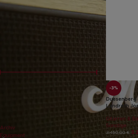
FILTERN NACH
Neu
(13)
PREISFILTER
Preis:
2.110 €
—
5.050 €
FILTER
-3%
Duesenberg A
Landreth Joe
PRODUKT-KATEGORIEN
Gitarren & B
Sonstige
Archiv
3.
3.450,00
€
Equipment