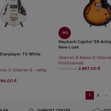
-9%
Maybach Capitol ’59 Antiq
New-Look
Starplayer TV White
Gitarren & Bässe
,
E-Gitarren
Professionals
2.667,00
€
2.935,00
€
ässe
,
E-Gitarren 6 - saitig
,
294,00
€
1
2
→
HLEN
SUPPORT CENTER
100