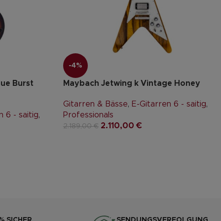
-4%
ue Burst
Maybach Jetwing k Vintage Honey
Gitarren & Bässe
,
E-Gitarren 6 - saitig
,
 6 - saitig
,
Professionals
2.110,00
€
2.189,00
€
% SICHER
SENDUNGSVERFOLGUNG