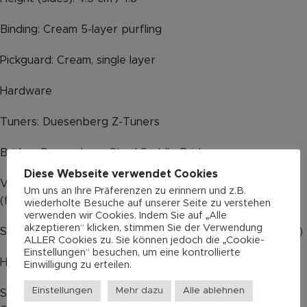
Binding: Cream 5-layer purfling
Pickguard: Cream, single layer
Hardware
Tuners: Duesenberg Z-Tuners
Bridge: Duesenberg Steel Saddle Bridge
Diese Webseite verwendet Cookies
Vibrato System: Duesenberg Diamond Prestige Tremola
Um uns an Ihre Präferenzen zu erinnern und z.B.
(flat arm)
wiederholte Besuche auf unserer Seite zu verstehen
verwenden wir Cookies. Indem Sie auf „Alle
akzeptieren“ klicken, stimmen Sie der Verwendung
Strap pins: Duesenberg Standard (Straplock compatible)
ALLER Cookies zu. Sie können jedoch die „Cookie-
Einstellungen“ besuchen, um eine kontrollierte
Hardware color: Nickel
Einwilligung zu erteilen.
Einstellungen
Mehr dazu
Alle ablehnen
Strings: Duesenberg Custom 10/50 (010-013-017-028-