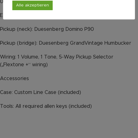
042-050)
Alle akzeptieren
Electrics
Pickup (neck): Duesenberg Domino P90
Pickup (bridge): Duesenberg GrandVintage Humbucker
Wiring: 1 Volume, 1 Tone, 5-Way Pickup Selector
(„Flextone +“ wiring)
Accessories
Case: Custom Line Case (included)
Tools: All required allen keys (included)