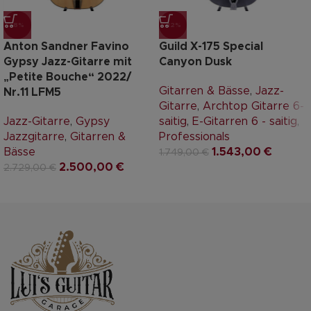
-8%
-12%
Anton Sandner Favino
Guild X-175 Special
Gypsy Jazz-Gitarre mit
Canyon Dusk
„Petite Bouche“ 2022/
Gitarren & Bässe
,
Jazz-
Nr.11 LFM5
Gitarre
,
Archtop Gitarre 6-
Jazz-Gitarre
,
Gypsy
saitig
,
E-Gitarren 6 - saitig
,
Jazzgitarre
,
Gitarren &
Professionals
Bässe
1.543,00
€
1.749,00
€
2.500,00
€
2.729,00
€