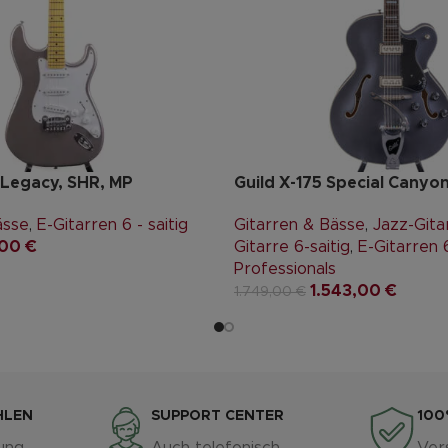
 Legacy, SHR, MP
Guild X-175 Special Canyo
ässe
,
E-Gitarren 6 - saitig
Gitarren & Bässe
,
Jazz-Gita
,00
€
Gitarre 6-saitig
,
E-Gitarren 6
Professionals
1.543,00
€
1.749,00
€
HLEN
SUPPORT CENTER
100