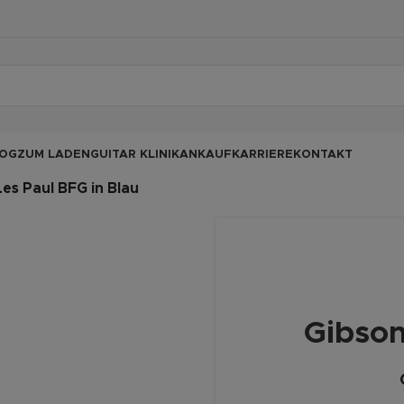
OG
ZUM LADEN
GUITAR KLINIK
ANKAUF
KARRIERE
KONTAKT
es Paul BFG in Blau
Gibson