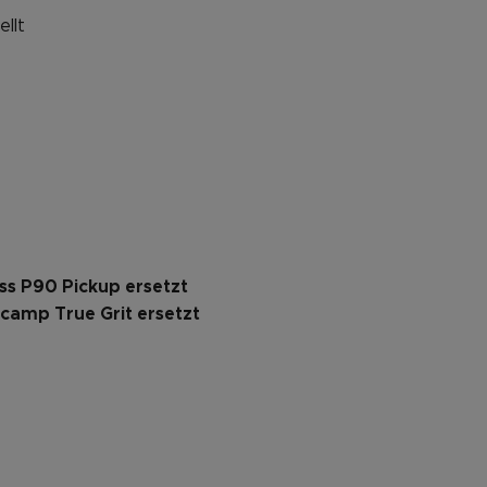
llt
ess P90 Pickup ersetzt
camp True Grit ersetzt