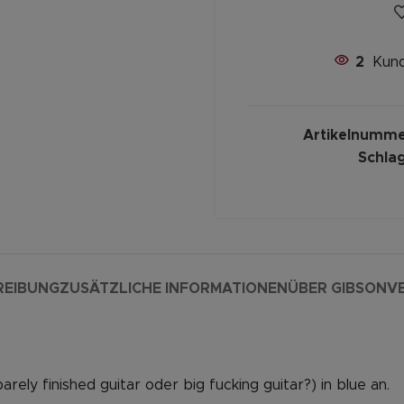
2
Kund
Artikelnumme
Schla
REIBUNG
ZUSÄTZLICHE INFORMATIONEN
ÜBER GIBSON
V
ely finished guitar oder big fucking guitar?) in blue an.