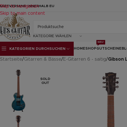
Skip to navigation
AKETVERSAND INNERHALB EU
Skip to main content
KATEGORIE WÄHLEN
NEU!
HOME
SHOP
GUTSCHEINE
BL
KATEGORIEN DURCHSUCHEN
Startseite
/
Gitarren & Bässe
/
E-Gitarren 6 - saitig
/
Gibson L
SOLD
OUT