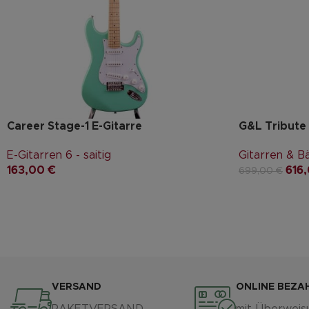
Career Stage-1 E-Gitarre
G&L Tribute
E-Gitarren 6 - saitig
Gitarren & B
163,00
€
616
699,00
€
VERSAND
ONLINE BEZA