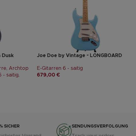
n Dusk
Joe Doe by Vintage ~ LONGBOARD
rre
,
Archtop
E-Gitarren 6 - saitig
 - saitig
,
679,00
€
% SICHER
SENDUNGSVERFOLGUNG