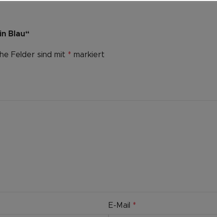
in Blau“
che Felder sind mit
*
markiert
E-Mail
*