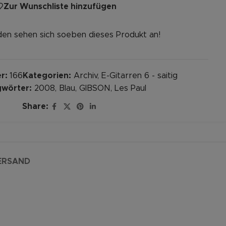
Zur Wunschliste hinzufügen
en sehen sich soeben dieses Produkt an!
r:
166
Kategorien:
Archiv
,
E-Gitarren 6 - saitig
gwörter:
2008
,
Blau
,
GIBSON
,
Les Paul
Share:
ERSAND