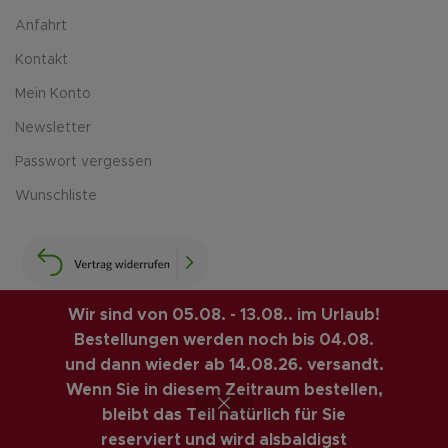
Anfahrt
Kontakt
Mein Konto
Newsletter
Passwort vergessen
Wunschliste
Wir sind von 05.08. - 13.08.. im Urlaub!
Bestellungen werden noch bis 04.08.
LUIS-GUITAR-GARAGE.COM
© 2026 | CREATED BY
und dann wieder ab 14.08.26. versandt.
COMPUTERMOBIL
. PREMIUM E-COMMERCE SOLUTIONS.
Wenn Sie in diesem Zeitraum bestellen,
bleibt das Teil natürlich für Sie
VINTAGE GITARREN ONLINE SHOP
reserviert und wird alsbaldigst
Vertrag widerrufen
Fender