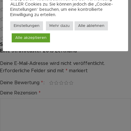
0
ALLER Cookies zu. Sie können jedoch die „Cookie-
Einstellungen“ besuchen, um eine kontrollierte
0
Einwilligung zu erteilen.
0
Einstellungen
Mehr dazu
Alle ablehnen
0
Alle akzeptieren
0
Schreibe die erste Bewertung für „Fender American
Elite Stratocaster 2015 Lefthand“
Deine E-Mail-Adresse wird nicht veröffentlicht.
Alternative:
Erforderliche Felder sind mit
*
markiert
Deine Bewertung
*
Deine Rezension
*