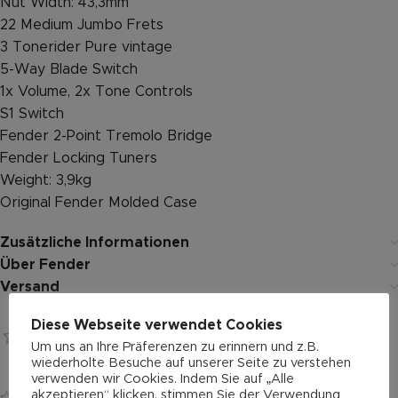
Nut Width: 43,3mm
22 Medium Jumbo Frets
3 Tonerider Pure vintage
5-Way Blade Switch
1x Volume, 2x Tone Controls
S1 Switch
Fender 2-Point Tremolo Bridge
Fender Locking Tuners
Weight: 3,9kg
Original Fender Molded Case
Zusätzliche Informationen
Über Fender
Versand
Diese Webseite verwendet Cookies
Bewertungen
Um uns an Ihre Präferenzen zu erinnern und z.B.
0 reviews
wiederholte Besuche auf unserer Seite zu verstehen
Es gibt noch keine Bewertungen.
verwenden wir Cookies. Indem Sie auf „Alle
akzeptieren“ klicken, stimmen Sie der Verwendung