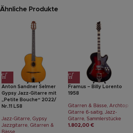
Ähnliche Produkte
Anton Sandner Selmer
Framus – Billy Lorento
Gypsy Jazz-Gitarre mit
1958
„Petite Bouche“ 2022/
Gitarren & Bässe
,
Archtop
Nr.11 LS8
Gitarre 6-saitig
,
Jazz-
Jazz-Gitarre
,
Gypsy
Gitarre
,
Sammlerstücke
Jazzgitarre
,
Gitarren &
1.802,00
€
Bässe