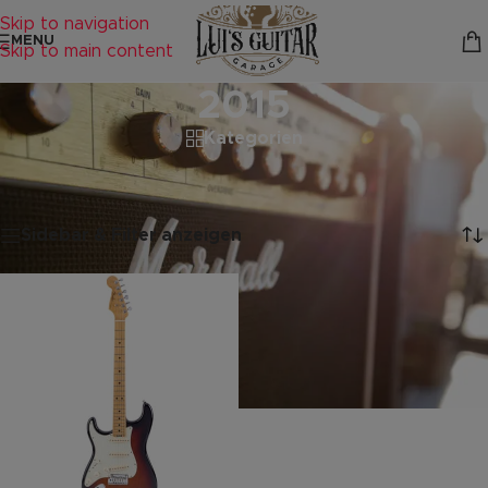
Skip to navigation
MENU
Skip to main content
2015
Kategorien
Startseite
/
Produkte verschlagwortet mit „2015“
Einzelnes Ergebnis wird angezeigt
Sidebar & Filter anzeigen