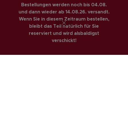
Bestellungen werden noch bis 04.08.
RECHTLICHES
und dann wieder ab 14.08.26. versandt.
AGBs
Wenn Sie in diesem Zeitraum bestellen,
bleibt das Teil natürlich für Sie
Impressum
reserviert und wird alsbaldigst
Datenschutzerklärung
verschickt!
Privatsphäre & Datenschutz
Widerrufsrecht
Versandarten
Zahlungsarte
COSTUMER SERVICE
Anfahrt
Kontakt
Mein Konto