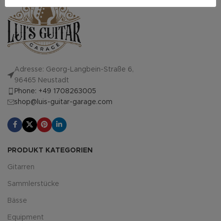
Adresse: Georg-Langbein-Straße 6,
96465 Neustadt
Phone: +49 1708263005
shop@luis-guitar-garage.com
PRODUKT KATEGORIEN
Gitarren
Sammlerstücke
Bässe
Equipment