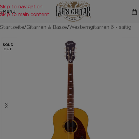
Skip to navigation
MENU
Skip to main content
Startseite
/
Gitarren & Bässe
/
Westerngitarren 6 - saitig
SOLD
OUT