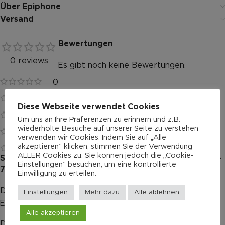
Über Epiphone
Versand
Bewertungen
0 reviews
Es gibt noch keine Bewertungen.
0
0
Diese Webseite verwendet Cookies
0
Um uns an Ihre Präferenzen zu erinnern und z.B.
wiederholte Besuche auf unserer Seite zu verstehen
0
verwenden wir Cookies. Indem Sie auf „Alle
akzeptieren“ klicken, stimmen Sie der Verwendung
0
ALLER Cookies zu. Sie können jedoch die „Cookie-
Schreibe die erste Bewertung für „Epiphone Texan FT-
Einstellungen“ besuchen, um eine kontrollierte
79“
Einwilligung zu erteilen.
Deine E-Mail-Adresse wird nicht veröffentlicht.
Alternative:
Einstellungen
Mehr dazu
Alle ablehnen
Erforderliche Felder sind mit
*
markiert
Alle akzeptieren
Deine Bewertung
*