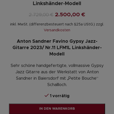
Linkshänder-Modell
2.500,00
€
2.729,00
€
inkl. MwSt. (differenzbesteuert nach §25a UStG.)
zzgl.
Versandkosten
Anton Sandner Favino Gypsy Jazz-
Gitarre 2023/ Nr.11 LFM1L Linkshänder-
Modell
Sehr schöne handgefertigte, vollmassive Gypsy
Jazz Gitarre aus der Werkstatt von Anton
Sandner in Baiersdorf mit „Petite Bouche“
Schallloch.
1 vorrätig
Alternative:
IN DEN WARENKORB