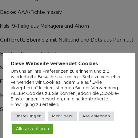
Decke: AAA-Fichte massiv
Hals: 9-Teilig aus Mahagoni und Ahorn
Griffbrett: Ebenholz mit Nullbund und Dots aus Perlmutt
Brücke: „Moustache“, Ebenholz
Diese Webseite verwendet Cookies
Sattelbreite: 44mm-45mm Perloid Sattel
Um uns an Ihre Präferenzen zu erinnern und z.B.
wiederholte Besuche auf unserer Seite zu verstehen
Finish: Honig Hochglanz
verwenden wir Cookies. Indem Sie auf „Alle
akzeptieren“ klicken, stimmen Sie der Verwendung
ALLER Cookies zu. Sie können jedoch die „Cookie-
Mechaniken von Rubner
Einstellungen“ besuchen, um eine kontrollierte
Einwilligung zu erteilen.
Saiten: Pyramid 011-046
Einstellungen
Mehr dazu
Alle ablehnen
Alle akzeptieren