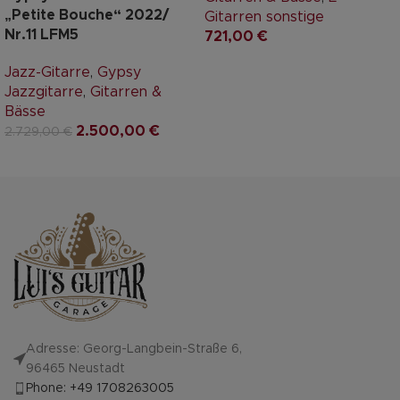
„Petite Bouche“ 2022/
Gitarren sonstige
Nr.11 LFM5
721,00
€
Jazz-Gitarre
,
Gypsy
Jazzgitarre
,
Gitarren &
Bässe
2.500,00
€
2.729,00
€
Adresse: Georg-Langbein-Straße 6,
96465 Neustadt
Phone: +49 1708263005