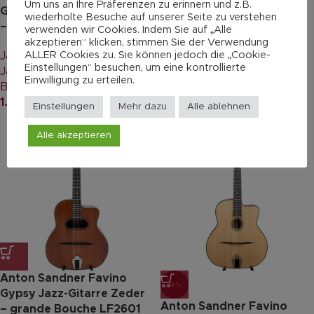
Um uns an Ihre Präferenzen zu erinnern und z.B.
Gypsy Jazz-Gitarre Fichte
Gypsy Jazz-Gitarre Fichte
wiederholte Besuche auf unserer Seite zu verstehen
– grande Bouche LF2602
– petite Bouche LF2603
verwenden wir Cookies. Indem Sie auf „Alle
akzeptieren“ klicken, stimmen Sie der Verwendung
ALLER Cookies zu. Sie können jedoch die „Cookie-
Jazz-Gitarre
,
Gypsy
Jazz-Gitarre
,
Gypsy
Einstellungen“ besuchen, um eine kontrollierte
Jazzgitarre
,
Gitarren &
Jazzgitarre
,
Gitarren &
Einwilligung zu erteilen.
Bässe
Bässe
1.751,00
€
1.751,00
€
Einstellungen
Mehr dazu
Alle ablehnen
Alle akzeptieren
Anton Sandner Favino
-8%
Gypsy Jazz-Gitarre Zeder
Anton Sandner Favino
– grande Bouche LF2601