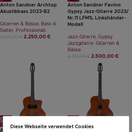
Anton Sandner Archtop
Anton Sandner Favino
Akustikbass 2023-B2
Gypsy Jazz-Gitarre 2023/
Nr.11 LFM1L Linkshänder-
Gitarren & Bässe
,
Bass 4
Modell
Saiter
,
Professionals
2.250,00
€
Jazz-Gitarre
,
Gypsy
2.575,00
€
Jazzgitarre
,
Gitarren &
Bässe
2.500,00
€
2.729,00
€
Diese Webseite verwendet Cookies
Anton Sandner Favino
Anton Sandner Favino