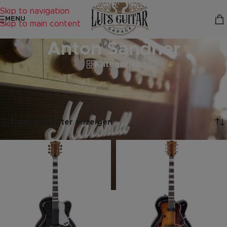
Skip to navigation
MENU
Skip to main content
Anton Sandner
Kategorien
Startseite
/
Produkte verschlagwortet mit „Anton Sandner“
Ergebnisse 1 – 12 von 25 werden angezeigt
Sidebar & Filter anzeigen