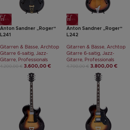
-14%
-19%
Anton Sandner „Roger“
Anton Sandner „Roger“
L241
L242
Gitarren & Bässe
,
Archtop
Gitarren & Bässe
,
Archtop
Gitarre 6-saitig
,
Jazz-
Gitarre 6-saitig
,
Jazz-
Gitarre
,
Professionals
Gitarre
,
Professionals
3.600,00
€
3.800,00
€
4.200,00
€
4.700,00
€