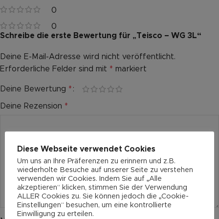
0
0
Schreibe die erste Bewertung für „Teisco – WG 3L“
Deine E-Mail-Adresse wird nicht veröffentlicht.
Alternative:
Erforderliche Felder sind mit
*
markiert
Deine Bewertung
*
Deine Rezension
*
Diese Webseite verwendet Cookies
Um uns an Ihre Präferenzen zu erinnern und z.B.
wiederholte Besuche auf unserer Seite zu verstehen
verwenden wir Cookies. Indem Sie auf „Alle
akzeptieren“ klicken, stimmen Sie der Verwendung
ALLER Cookies zu. Sie können jedoch die „Cookie-
Einstellungen“ besuchen, um eine kontrollierte
Einwilligung zu erteilen.