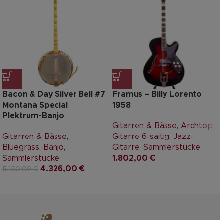
Bacon & Day Silver Bell #7
Framus – Billy Lorento
Montana Special
1958
Plektrum-Banjo
Gitarren & Bässe
,
Archtop
Gitarren & Bässe
,
Gitarre 6-saitig
,
Jazz-
Bluegrass
,
Banjo
,
Gitarre
,
Sammlerstücke
Sammlerstücke
1.802,00
€
4.326,00
€
5.150,00
€