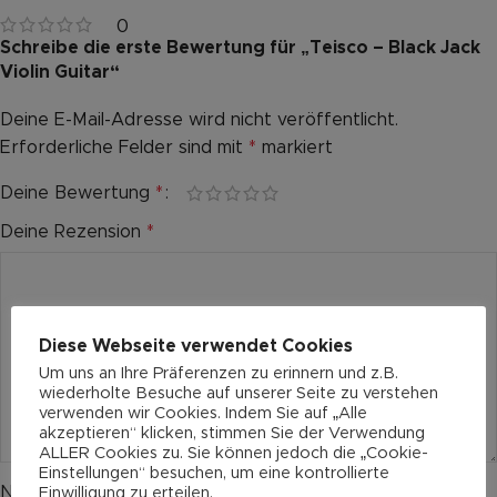
0
Schreibe die erste Bewertung für „Teisco – Black Jack
Violin Guitar“
Deine E-Mail-Adresse wird nicht veröffentlicht.
Alternative:
Erforderliche Felder sind mit
*
markiert
Deine Bewertung
*
Deine Rezension
*
Diese Webseite verwendet Cookies
Um uns an Ihre Präferenzen zu erinnern und z.B.
wiederholte Besuche auf unserer Seite zu verstehen
verwenden wir Cookies. Indem Sie auf „Alle
akzeptieren“ klicken, stimmen Sie der Verwendung
ALLER Cookies zu. Sie können jedoch die „Cookie-
Einstellungen“ besuchen, um eine kontrollierte
Name
*
Einwilligung zu erteilen.