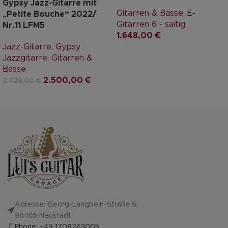
Gypsy Jazz-Gitarre mit
Gitarren & Bässe
,
E-
„Petite Bouche“ 2022/
Gitarren 6 - saitig
Nr.11 LFM5
1.648,00
€
Jazz-Gitarre
,
Gypsy
Jazzgitarre
,
Gitarren &
Bässe
2.500,00
€
2.729,00
€
Adresse: Georg-Langbein-Straße 6,
96465 Neustadt
Phone: +49 1708263005