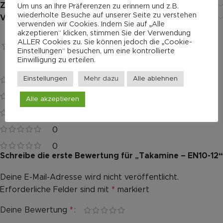
Zusätzliche Informationen
Um uns an Ihre Präferenzen zu erinnern und z.B.
wiederholte Besuche auf unserer Seite zu verstehen
Versand
verwenden wir Cookies. Indem Sie auf „Alle
akzeptieren“ klicken, stimmen Sie der Verwendung
ALLER Cookies zu. Sie können jedoch die „Cookie-
Bewertungen
Einstellungen“ besuchen, um eine kontrollierte
0 reviews
Einwilligung zu erteilen.
Es gibt noch keine Bewertungen.
Einstellungen
Mehr dazu
Alle ablehnen
0
0
Alle akzeptieren
0
0
0
Schreibe die erste Bewertung für „Takamine – EN10-12“
Deine E-Mail-Adresse wird nicht veröffentlicht.
Alternative:
Erforderliche Felder sind mit
*
markiert
Deine Bewertung
*