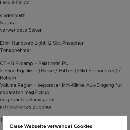
Lack & Farbe
seidenmatt
Natural
verwendete Saiten
Elixir Nanoweb Light 12 Str. Phos­phor
Tonabnehmer
CT-4B Preamp – Palathetic PU
3-Band Equalizer (Bässe / Mitten (+Mid-Frequenzen) /
Höhen)
Volume Regler + separater Mini-Klinke Aux-Eingang für
separaten mag.Pickup
eingebautes Stimmgerät
mitgeliefertes Zubehör
Takamine Koffer
Diese Webseite verwendet Cookies