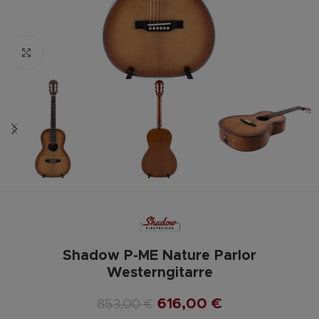
Zum vergrößern anklicken
Shadow P-ME Nature Parlor
Westerngitarre
616,00
€
853,00
€