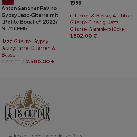
1958
Anton Sandner Favino
Gypsy Jazz-Gitarre mit
Gitarren & Bässe
,
Archtop
„Petite Bouche“ 2022/
Gitarre 6-saitig
,
Jazz-
Nr.11 LFM5
Gitarre
,
Sammlerstücke
1.802,00
€
Jazz-Gitarre
,
Gypsy
Jazzgitarre
,
Gitarren &
Bässe
2.500,00
€
2.729,00
€
Adresse: Georg-Langbein-Straße 6,