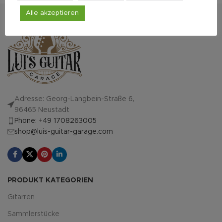
Alle akzeptieren
Adresse: Georg-Langbein-Straße 6,
96465 Neustadt
Phone: +49 1708263005
shop@luis-guitar-garage.com
PRODUKT KATEGORIEN
Gitarren
Sammlerstücke