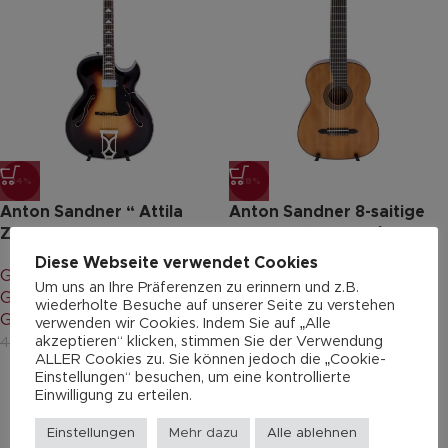
-14%
-18%
Anton Sandner “ Attila
Anton Sandner 8-saitige
Zoller AZ10”
Konzertgitarre L8/24-1
Diese Webseite verwendet Cookies
Gitarren & Bässe
,
Archtop
Gitarren & Bässe
,
Um uns an Ihre Präferenzen zu erinnern und z.B.
Gitarre 6-saitig
,
Jazz-
Konzertgitarre 8-saitig
,
wiederholte Besuche auf unserer Seite zu verstehen
Gitarre
,
Professionals
Professionals
verwenden wir Cookies. Indem Sie auf „Alle
akzeptieren“ klicken, stimmen Sie der Verwendung
3.600,00
€
2.350,00
€
4.200,00
€
2.882,00
€
ALLER Cookies zu. Sie können jedoch die „Cookie-
Einstellungen“ besuchen, um eine kontrollierte
Einwilligung zu erteilen.
Einstellungen
Mehr dazu
Alle ablehnen