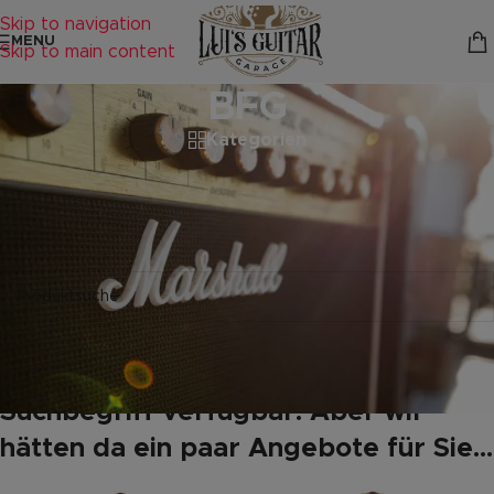
Skip to navigation
MENU
Skip to main content
BFG
Kategorien
Startseite
/
Produkte verschlagwortet mit „BFG“
Es wurden keine Produkte gefunden, die deiner Auswahl
entsprechen.
Leider keine Produkte mit Ihrem
Suchbegriff verfügbar. Aber wir
hätten da ein paar Angebote für Sie...