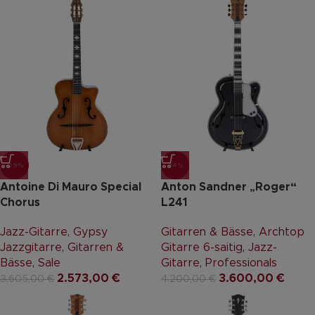
-29%
-14%
Antoine Di Mauro Special
Anton Sandner „Roger“
Chorus
L241
Jazz-Gitarre
,
Gypsy
Gitarren & Bässe
,
Archtop
Jazzgitarre
,
Gitarren &
Gitarre 6-saitig
,
Jazz-
Bässe
,
Sale
Gitarre
,
Professionals
2.573,00
€
3.600,00
€
3.605,00
€
4.200,00
€