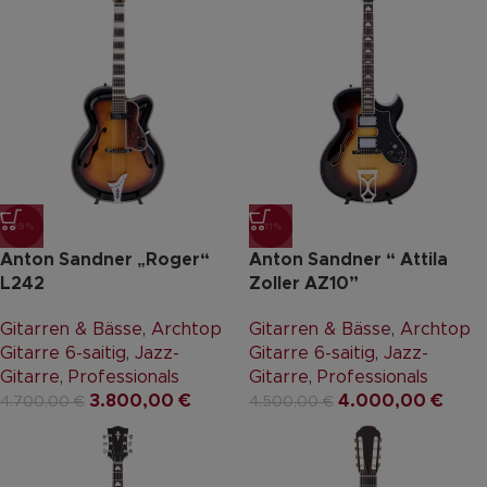
-19%
-11%
Anton Sandner „Roger“
Anton Sandner “ Attila
L242
Zoller AZ10”
Gitarren & Bässe
,
Archtop
Gitarren & Bässe
,
Archtop
Gitarre 6-saitig
,
Jazz-
Gitarre 6-saitig
,
Jazz-
Gitarre
,
Professionals
Gitarre
,
Professionals
3.800,00
€
4.000,00
€
4.700,00
€
4.500,00
€