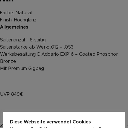
Finish
Farbe: Natural
Finish: Hochglanz
Allgemeines
Saitenanzahl: 6-saitig
Saitenstärke ab Werk: .012 – .053
Werksbesaitung D’Addario EXP16 – Coated Phosphor
Bronze
Mit Premium Gigbag
UVP 849€
Diese Webseite verwendet Cookies
Zusätzliche Informationen