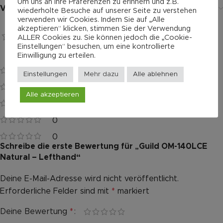
Um uns an Ihre Präferenzen zu erinnern und z.B.
Versand
wiederholte Besuche auf unserer Seite zu verstehen
verwenden wir Cookies. Indem Sie auf „Alle
akzeptieren“ klicken, stimmen Sie der Verwendung
Bewertungen
ALLER Cookies zu. Sie können jedoch die „Cookie-
Einstellungen“ besuchen, um eine kontrollierte
0 reviews
Es gibt noch keine Bewertungen.
Einwilligung zu erteilen.
0
Einstellungen
Mehr dazu
Alle ablehnen
0
Alle akzeptieren
0
0
0
Schreibe die erste Bewertung für „Guild OM-140LCE
Natural – Lefthand“
Deine E-Mail-Adresse wird nicht veröffentlicht.
Alternative:
Erforderliche Felder sind mit
*
markiert
Deine Bewertung
*