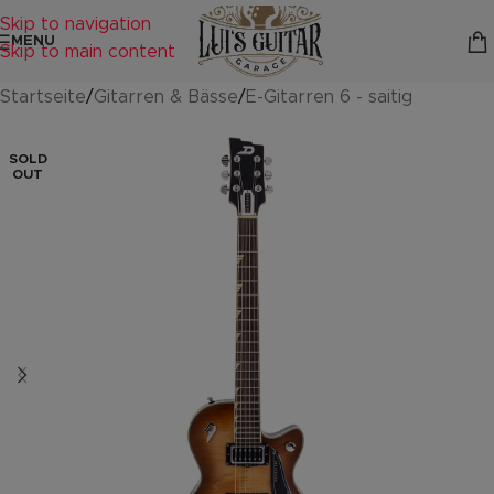
Skip to navigation
MENU
Skip to main content
Startseite
/
Gitarren & Bässe
/
E-Gitarren 6 - saitig
SOLD
OUT