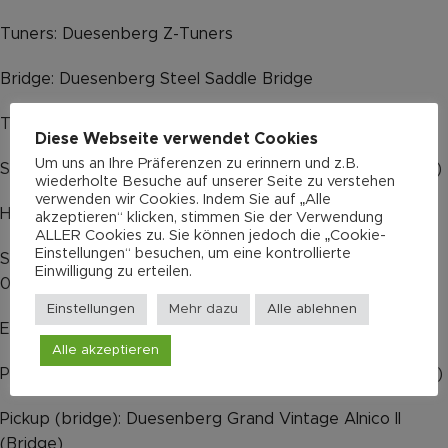
Tuners: Duesenberg Z-Tuners
Bridge: Duesenberg Steel Saddle Bridge
Tailpiece: Duesenberg Aluminum Wrapper Tailpiece
Diese Webseite verwendet Cookies
Um uns an Ihre Präferenzen zu erinnern und z.B.
Strap pins: Duesenberg Standard (Straplock compatible)
wiederholte Besuche auf unserer Seite zu verstehen
verwenden wir Cookies. Indem Sie auf „Alle
Hardware finish: Nickel
akzeptieren“ klicken, stimmen Sie der Verwendung
ALLER Cookies zu. Sie können jedoch die „Cookie-
Einstellungen“ besuchen, um eine kontrollierte
Strings: Duesenberg Custom 10/50 (010-013-017-028-
Einwilligung zu erteilen.
042-050)
Einstellungen
Mehr dazu
Alle ablehnen
Electrics
Alle akzeptieren
Pickup (neck): Duesenberg Grand Vintage Alnico II (Neck)
Pickup (bridge): Duesenberg Grand Vintage Alnico II
(Bridge)