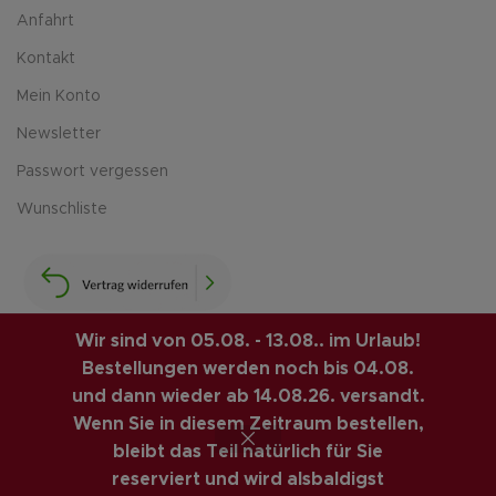
Anfahrt
Kontakt
Mein Konto
Newsletter
Passwort vergessen
Wunschliste
Wir sind von 05.08. - 13.08.. im Urlaub!
Bestellungen werden noch bis 04.08.
LUIS-GUITAR-GARAGE.COM
© 2026 | CREATED BY
und dann wieder ab 14.08.26. versandt.
COMPUTERMOBIL
. PREMIUM E-COMMERCE SOLUTIONS.
Wenn Sie in diesem Zeitraum bestellen,
bleibt das Teil natürlich für Sie
VINTAGE GITARREN ONLINE SHOP
reserviert und wird alsbaldigst
Vertrag widerrufen