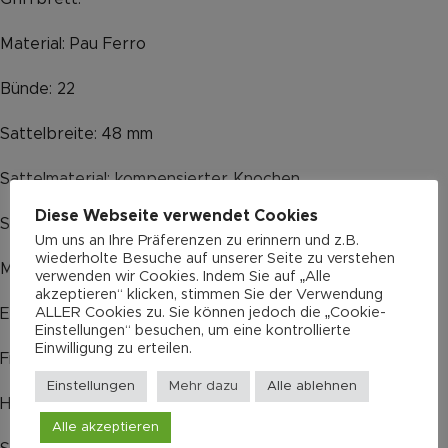
Material: Pau Ferro
Bünde: 22
Sattelbreite: 48 mm
Sattelmaterial: kompensierter Knochen
Diese Webseite verwendet Cookies
Steg (Bridge):
Um uns an Ihre Präferenzen zu erinnern und z.B.
wiederholte Besuche auf unserer Seite zu verstehen
Material: Pau Ferro
verwenden wir Cookies. Indem Sie auf „Alle
akzeptieren“ klicken, stimmen Sie der Verwendung
ALLER Cookies zu. Sie können jedoch die „Cookie-
Elektronik:
Einstellungen“ besuchen, um eine kontrollierte
Einwilligung zu erteilen.
Fishman Stage Pickup System
Einstellungen
Mehr dazu
Alle ablehnen
Hardware:
Alle akzeptieren