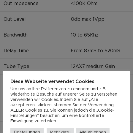
Out Impedance
<100K Ohm
Out Level
0db max 1Vpp
Bandwidth
10 to 65Khz
Delay Time
From 87mS to 520mS
Tube Type
12AX7 medium Gain
Diese Webseite verwendet Cookies
Signal Noise Ratio
<76db
Um uns an Ihre Präferenzen zu erinnern und z.B.
wiederholte Besuche auf unserer Seite zu verstehen
Weight
0.5kg (1.1 lbs)
verwenden wir Cookies. Indem Sie auf „Alle
akzeptieren“ klicken, stimmen Sie der Verwendung
ALLER Cookies zu. Sie können jedoch die „Cookie-
Length
126mm (4.9″)
Einstellungen“ besuchen, um eine kontrollierte
Einwilligung zu erteilen.
Width
94mm (3.7″)
Einstellungen
Mehr dazu
Alle ablehnen