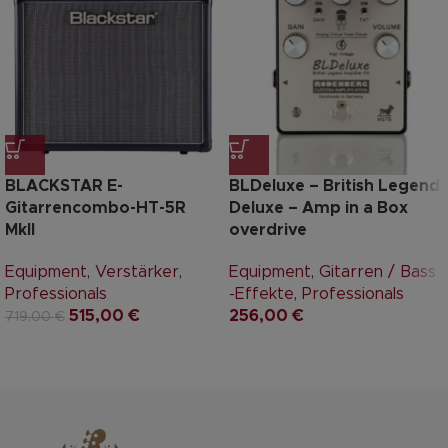
BLACKSTAR E-
BLDeluxe – British Legend
Gitarrencombo-HT-5R
Deluxe – Amp in a Box
MkII
overdrive
Equipment
,
Verstärker
,
Equipment
,
Gitarren / Bass
Professionals
-Effekte
,
Professionals
515,00
€
256,00
€
719,00
€