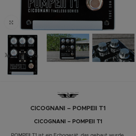
Zum vergrößern anklicken
CICOGNANI – POMPEII T1
CICOGNANI – POMPEII T1
POMPEII T1 ist ein Echogerät, das gebaut wurde,