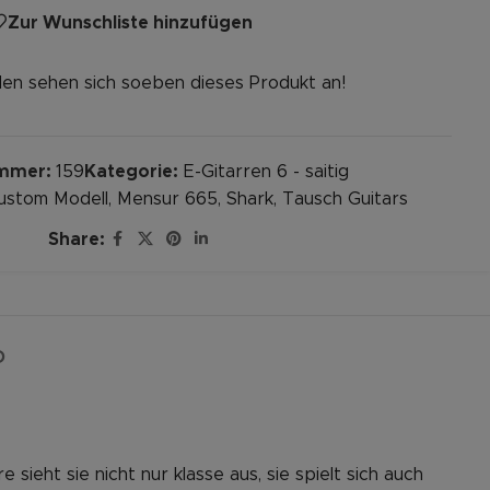
Zur Wunschliste hinzufügen
en sehen sich soeben dieses Produkt an!
ummer:
159
Kategorie:
E-Gitarren 6 - saitig
ustom Modell
,
Mensur 665
,
Shark
,
Tausch Guitars
Share:
D
ieht sie nicht nur klasse aus, sie spielt sich auch