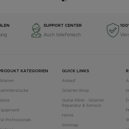
HLEN
SUPPORT CENTER
100
ung
Auch telefonisch
Ver
PRODUKT KATEGORIEN
QUICK LINKS
R
Gitarren
Ankauf
A
Sammlerstücke
Gitarren Shop
I
Bässe
Guitar Klinik - Gitarren
D
Reparatur & Service
Equipment
P
Home
Für Professionals
W
Sitemap