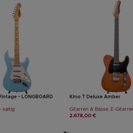
 Vintage ~ LONGBOARD
K´mo T Deluxe Amber
 saitig
Gitarren & Bässe
,
E-Gitarren
2.678,00
€