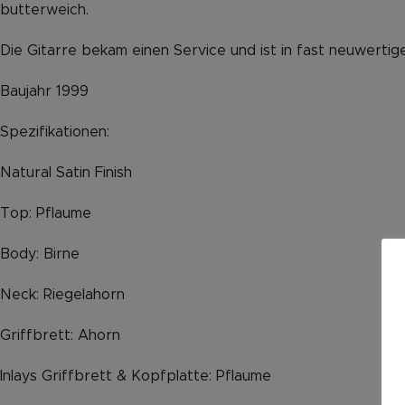
butterweich.
Die Gitarre bekam einen Service und ist in fast neuwerti
Baujahr 1999
Spezifikationen:
Natural Satin Finish
Top: Pflaume
Body: Birne
Neck: Riegelahorn
Griffbrett: Ahorn
Inlays Griffbrett & Kopfplatte: Pflaume