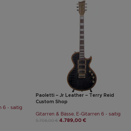
Paoletti – Jr Leather – Terry Reid
Custom Shop
 6 - saitig
Gitarren & Bässe
,
E-Gitarren 6 - saitig
4.789,00
€
5.706,00
€