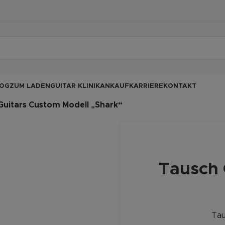
OG
ZUM LADEN
GUITAR KLINIK
ANKAUF
KARRIERE
KONTAKT
Guitars Custom Modell „Shark“
Tausch 
Tau