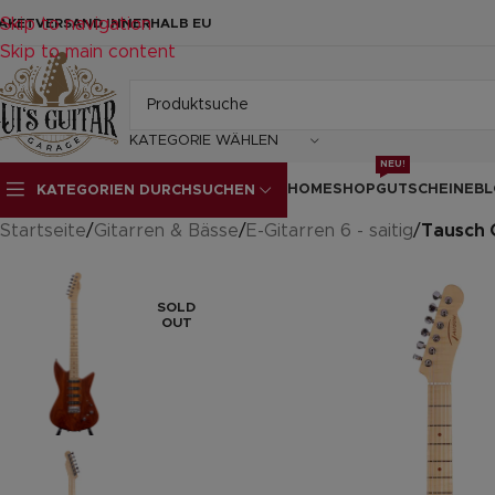
Skip to navigation
AKETVERSAND INNERHALB EU
Skip to main content
KATEGORIE WÄHLEN
NEU!
HOME
SHOP
GUTSCHEINE
BL
KATEGORIEN DURCHSUCHEN
Startseite
/
Gitarren & Bässe
/
E-Gitarren 6 - saitig
/
Tausch 
SOLD
OUT