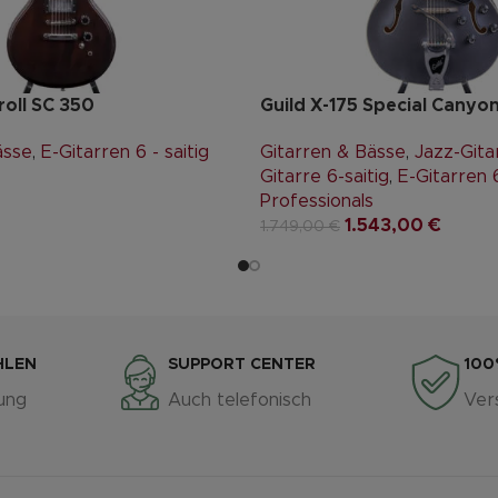
oll SC 350
Guild X-175 Special Canyo
ässe
,
E-Gitarren 6 - saitig
Gitarren & Bässe
,
Jazz-Gita
Gitarre 6-saitig
,
E-Gitarren 6
Professionals
1.543,00
€
1.749,00
€
HLEN
SUPPORT CENTER
100
ung
Auch telefonisch
Ver