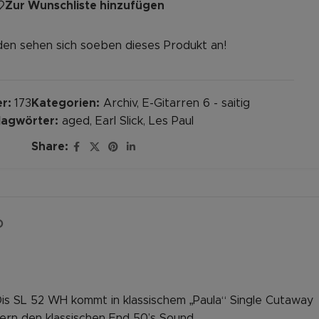
Zur Wunschliste hinzufügen
en sehen sich soeben dieses Produkt an!
er:
173
Kategorien:
Archiv
,
E-Gitarren 6 - saitig
lagwörter:
aged
,
Earl Slick
,
Les Paul
Share:
D
 Dis SL 52 WH kommt in klassischem „Paula“ Single Cutaway
ern den klassischen End 50’s Sound.