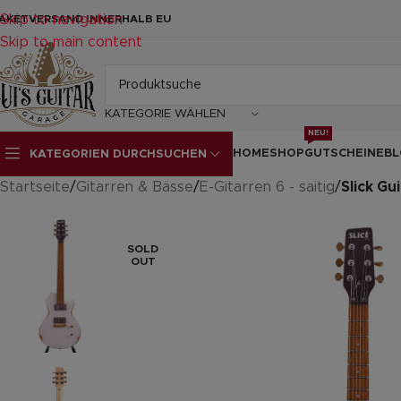
Skip to navigation
AKETVERSAND INNERHALB EU
Skip to main content
KATEGORIE WÄHLEN
NEU!
HOME
SHOP
GUTSCHEINE
BL
KATEGORIEN DURCHSUCHEN
Startseite
/
Gitarren & Bässe
/
E-Gitarren 6 - saitig
/
Slick Gu
SOLD
OUT