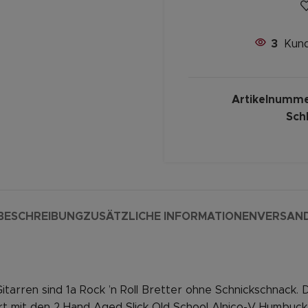
3
Kund
Artikelnumm
Sch
BESCHREIBUNG
ZUSÄTZLICHE INFORMATIONEN
VERSAN
itarren sind 1a Rock ’n Roll Bretter ohne Schnickschnack.
t mit den 2 Hand Aged Slick Old School Alnico-V Humbuck