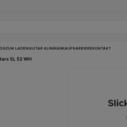
OG
ZUM LADEN
GUITAR KLINIK
ANKAUF
KARRIERE
KONTAKT
itars SL 52 WH
Sli