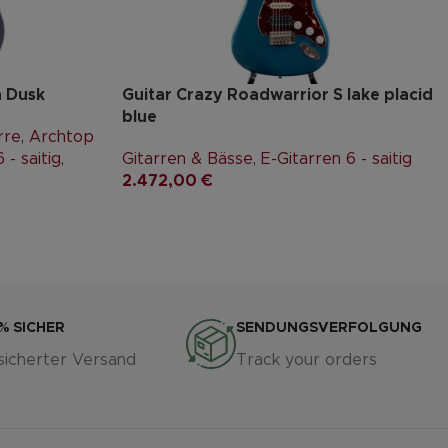
n Dusk
Guitar Crazy Roadwarrior S lake placid
blue
rre
,
Archtop
 - saitig
,
Gitarren & Bässe
,
E-Gitarren 6 - saitig
2.472,00
€
% SICHER
SENDUNGSVERFOLGUNG
sicherter Versand
Track your orders