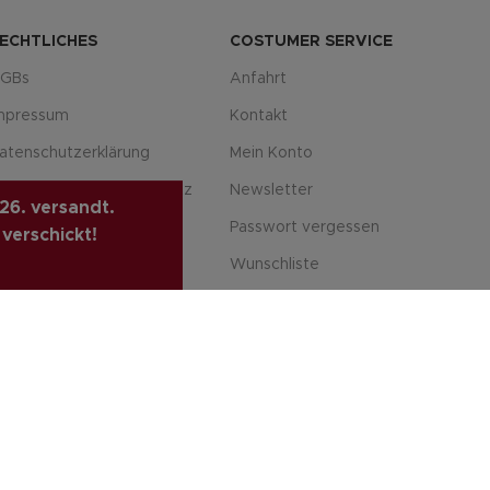
ECHTLICHES
COSTUMER SERVICE
GBs
Anfahrt
mpressum
Kontakt
atenschutzerklärung
Mein Konto
rivatsphäre & Datenschutz
Newsletter
26. versandt.
iderrufsrecht
Passwort vergessen
 verschickt!
ersandarten
Wunschliste
ahlungsarte
VINTAGE GITARREN ONLINE SHOP