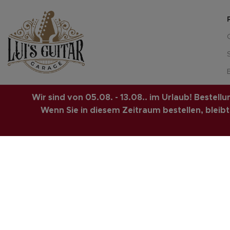
Adresse: Georg-Langbein-Straße 6,
Wir sind von 05.08. - 13.08.. im Urlaub! Bestel
96465 Neustadt
Wenn Sie in diesem Zeitraum bestellen, bleibt d
Phone: +49 1708263005
shop@luis-guitar-garage.com
LUIS-GUITAR-GARAGE.COM
© 2026 | CREATED BY
COMPUTERMOBI
SOLUTIONS.
Vertrag widerrufen