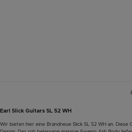
Earl Slick Guitars SL 52 WH
Wir bieten hier eine Brandneue Slick SL 52 WH an. Diese G
Design. Der roh belassene massive Swamp Ash Body liefer