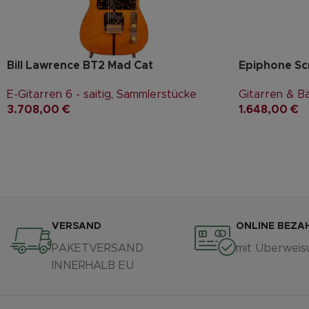
Bill Lawrence BT2 Mad Cat
Epiphone Scr
E-Gitarren 6 - saitig
,
Sammlerstücke
Gitarren & B
3.708,00
€
1.648,00
€
VERSAND
ONLINE BEZA
PAKETVERSAND
mit Überweis
INNERHALB EU