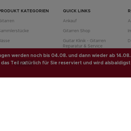
PRODUKT KATEGORIEN
QUICK LINKS
R
Gitarren
Ankauf
A
Sammlerstücke
Gitarren Shop
I
Bässe
Guitar Klinik - Gitarren
D
Reparatur & Service
Equipment
P
lungen werden noch bis 04.08. und dann wieder ab 14.08.
Home
Für Professionals
W
as Teil natürlich für Sie reserviert und wird alsbaldigst
Sitemap
Violinen
V
Karriere
Zubehör
Z
Über uns
%Sale%
L
. PREMIUM E-COMMERCE