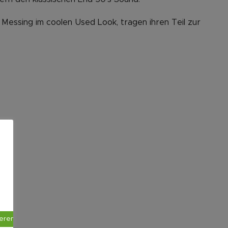
essing im coolen Used Look, tragen ihren Teil zur
ieren